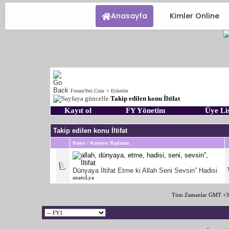
Anasayfa
Kimler Online
ForumYeri.Com
>
Etiketler
Takip edilen konu İltifat
Kayıt ol
FY Yönetim
Üye Lis
Takip edilen konu İltifat
Konu / Konuyu Başlatan
Dünyaya İltifat Etme ki Allah Seni Sevsin” Hadisi
anatoLya
Tüm Zamanlar GMT +3 