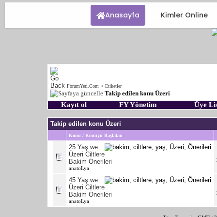
Anasayfa
Kimler Online
ForumYeri.Com
>
Etiketler
Takip edilen konu Üzeri
Kayıt ol
FY Yönetim
Üye Lis
Takip edilen konu Üzeri
Konu / Konuyu Başlatan
25 Yaş we
Üzeri Ciltlere
Bakim Önerileri
anatoLya
45 Yaş we
Üzeri Ciltlere
Bakim Önerileri
anatoLya