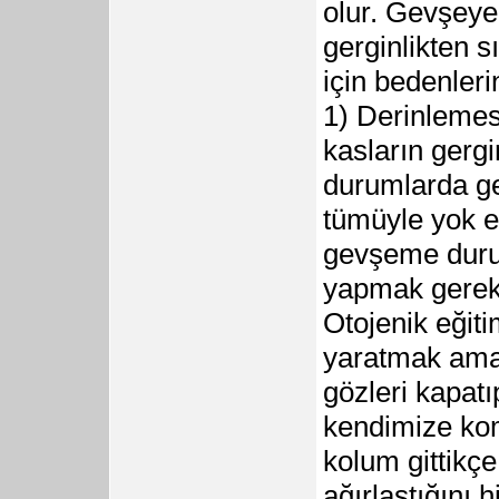
olur. Gevşeye b
gerginlikten s
için bedenleri
1) Derinlemes
kasların gergi
durumlarda ge
tümüyle yok e
gevşeme durum
yapmak gereki
Otojenik eğiti
yaratmak amac
gözleri kapat
kendimize kom
kolum gittikç
ağırlaştığını 