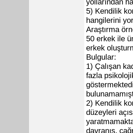
yollarından h
5) Kendilik ko
hangilerini y
Araştırma örn
50 erkek ile 
erkek oluştur
Bulgular:
1) Çalışan ka
fazla psikoloji
göstermektedir
bulunamamışt
2) Kendilik ko
düzeyleri açıs
yaratmamaktad
davranış, çağr