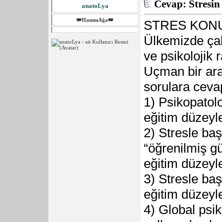
Cevap: Stresin 
anatoLya
👑HanımAğa👑
STRES KON
Ülkemizde çal
ve psikolojik 
Uçman bir ara
sorulara ceva
1) Psikopatolo
eğitim düzeyle
2) Stresle ba
“öğrenilmiş gü
eğitim düzeyle
3) Stresle baş
eğitim düzeyle
4) Global psi