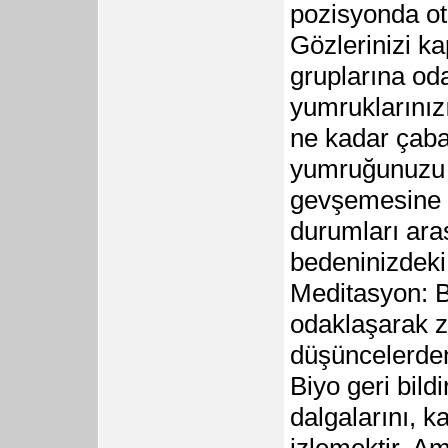
pozisyonda ot
Gözlerinizi ka
gruplarına oda
yumruklarınız
ne kadar çaba
yumruğunuzu a
gevşemesine i
durumları ara
bedeninizdeki 
Meditasyon: B
odaklaşarak z
düşüncelerden 
Biyo geri bildi
dalgalarını, k
izlemektir. Am