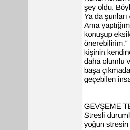
şey oldu. Bö
Ya da şunları 
Ama yaptığım 
konuşup eksik
önerebilirim.
kişinin kendin
daha olumlu v
başa çıkmada 
geçebilen insa
GEVŞEME TE
Stresli duru
yoğun stresin 