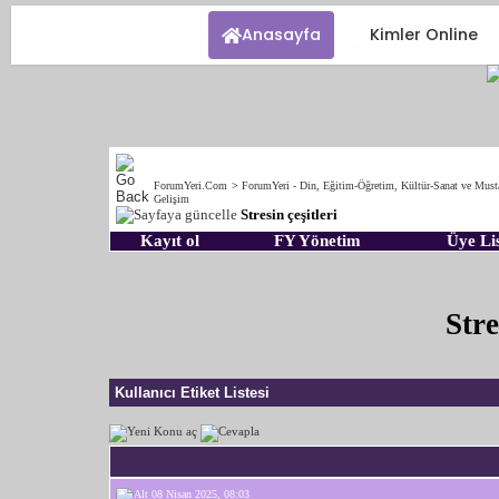
Anasayfa
Kimler Online
ForumYeri.Com
>
ForumYeri - Din, Eğitim-Öğretim, Kültür-Sanat ve Must
Gelişim
Stresin çeşitleri
Kayıt ol
FY Yönetim
Üye Lis
Stre
Kullanıcı Etiket Listesi
08 Nisan 2025, 08:03