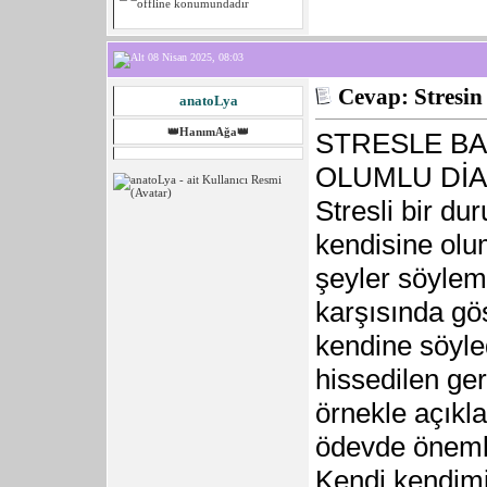
08 Nisan 2025, 08:03
Cevap: Stresin 
anatoLya
👑HanımAğa👑
STRESLE BA
OLUMLU Dİ
Stresli bir du
kendisine olu
şeyler söyleme
karşısında gös
kendine söyle
hissedilen ger
örnekle açıkla
ödevde önemli 
Kendi kendimiz