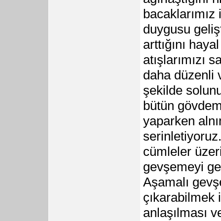
bacaklarımız 
duygusu geliş
arttığını haya
atışlarımızı s
daha düzenli 
şekilde solun
bütün gövdem 
yaparken alnım
serinletiyoru
cümleler üzer
gevşemeyi gerç
Aşamalı gev
çıkarabilmek 
anlaşılması ve