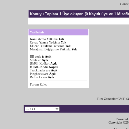
«
önce
Konuyu Toplam 1 Üye okuyor.
(0 Kayıtlı üye ve 1 Misafir
Yetkileriniz
Konu Acma Yetkiniz
Yok
Cevap Yazma Yetkiniz
Yok
Eklenti Yükleme Yetkiniz
Yok
Mesajınızı Değiştirme Yetkiniz
Yok
BB code
is
Açık
Smileler
Açık
[IMG]
Kodları
Açık
HTML-Kodu
Kapalı
Trackbacks
are
Açık
Pingbacks
are
Açık
Refbacks
are
Açık
Forum Rules
Tüm Zamanlar GMT +3 
Powered b
Copyright ©2000