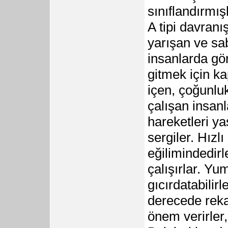
sınıflandırmışl
A tipi davranı
yarışan ve sab
insanlarda gör
gitmek için ka
içen, çoğunlu
çalışan insan
hareketleri y
sergiler. Hız
eğilimindedir
çalışırlar. Yum
gıcırdatabilirl
derecede rekab
önem verirler,