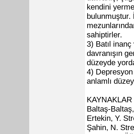
kendini yerme 
bulunmuştur. 
mezunlarında
sahiptirler.
3) Batıl inanç
davranışın ge
düzeyde yorda
4) Depresyon k
anlamlı düze
KAYNAKLAR
Baltaş-Baltaş
Ertekin, Y. S
Şahin, N. Str