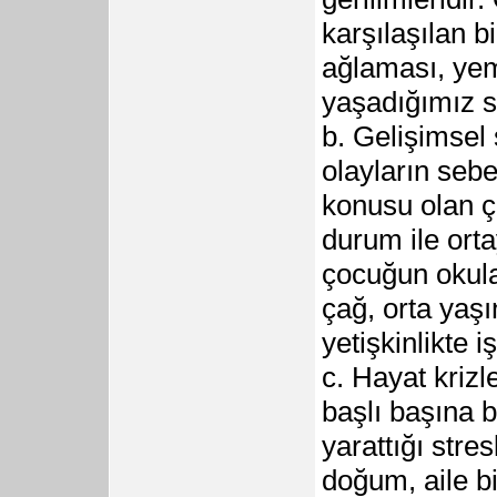
karşılaşılan b
ağlaması, yem
yaşadığımız st
b. Gelişimsel 
olayların sebe
konusu olan ço
durum ile orta
çocuğun okula
çağ, orta yaş
yetişkinlikte i
c. Hayat krizl
başlı başına b
yarattığı stres
doğum, aile bi