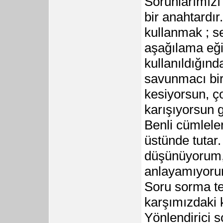
Sorunlarımızı 
bir anahtardır
kullanmak ; se
aşağılama eği
kullanıldığınd
savunmacı bir
kesiyorsun, ç
karışıyorsun g
Benli cümleler
üstünde tutar.
düşünüyorum,
anlayamıyorum
Soru sorma tek
karşımızdaki 
Yönlendirici s