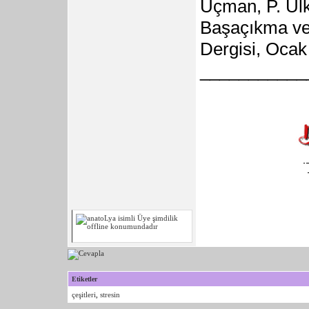
Uçman, P. Ülk
Başaçıkma ve P
Dergisi, Ocak 
___________
Etiketler
çeşitleri
,
stresin