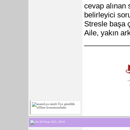
cevap alınan s
belirleyici sor
Stresle başa 
Aile, yakın a
___________
08 Nisan 2025, 08:03