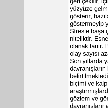
geri çekilir, i
yüzyüze gelmek
gösterir, bazıl
göstermeyip ya
Stresle başa 
niteliktir. Es
olanak tanır. 
olay sayısı aza
Son yıllarda y
davranışların 
belirtilmekt
biçimi ve kalp 
araştırmışlar
gözlem ve gör
davranışlarına