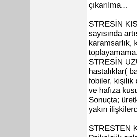
çıkarılma...
STRESİN KIS
sayısında artı
karamsarlık, k
toplayamama.
STRESİN UZ
hastalıklar( b
fobiler, kişili
ve hafıza kusu
Sonuçta; üret
yakın ilişkile
STRESTEN 