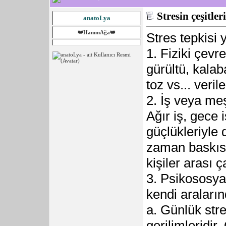
Stresin çeşitleri
anatoLya
👑HanımAğa👑
Stres tepkisi 
1. Fiziki çevr
gürültü, kalab
toz vs... verileb
2. İş veya me
Ağır iş, gece 
güçlükleriyle 
zaman baskısı 
kişiler arası ç
3. Psikososya
kendi aralarınd
a. Günlük stre
gerilimleridir