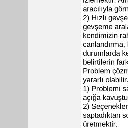
aracılıyla gö
2) Hızlı gevş
gevşeme arala
kendimizin ra
canlandırma, k
durumlarda ke
belirtilerin fa
Problem çözme
yararlı olabili
1) Problemi 
açığa kavuştur
2) Seçenekler
saptadıktan s
üretmektir.