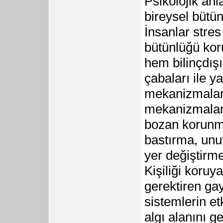
Psikolojik anl
bireysel bütün
İnsanlar stres
bütünlüğü ko
hem bilinçdış
çabaları ile y
mekanizmalar
mekanizmaları”
bozan korunma 
bastırma, unut
yer değiştirme
Kişiliği koru
gerektiren gayr
sistemlerin et
algı alanını 