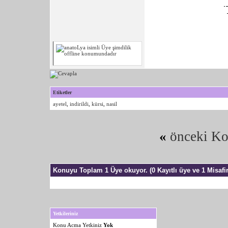
Etiketler
ayetel
,
indirildi
,
kürsi
,
nasil
«
önceki K
Konuyu Toplam 1 Üye okuyor.
(0 Kayıtlı üye ve 1 Misafir
Yetkileriniz
Konu Acma Yetkiniz
Yok