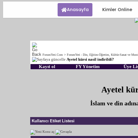
Anasayfa
Kimler Online
ForumYeri.Com
>
ForumYeri - Din, Eğitim-Öğretim, Kültür-Sanat ve Must
Ayetel kürsi nasil indirildi?
Kayıt ol
FY Yönetim
Üye Lis
Ayetel kür
İslam ve din adın
Kullanıcı Etiket Listesi