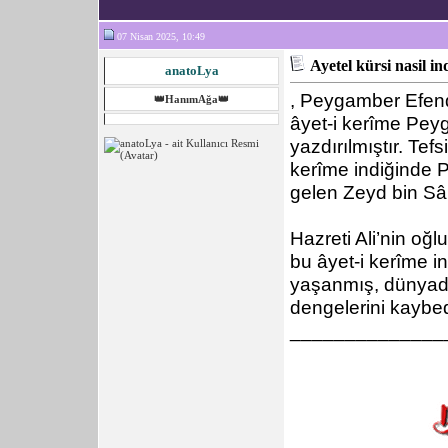
07 Nisan 2025, 10:49
Ayetel kürsi nasil in
anatoLya
, Peygamber Efendi
👑HanımAğa👑
âyet-i kerîme Peyg
yazdırılmıştır. Tef
kerîme indiğinde 
gelen Zeyd bin Sâbi
Hazreti Ali’nin o
bu âyet-i kerîme i
yaşanmış, dünyada
dengelerini kaybed
______________