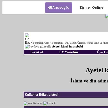
Anasayfa
Kimler Online
ForumYeri.Com
>
ForumYeri - Din, Eğitim-Öğretim, Kültür-Sanat ve Must
Ayetel kürsi iniş sebebi
Kayıt ol
FY Yönetim
Üye Lis
Ayetel k
İslam ve din adın
Kullanıcı Etiket Listesi