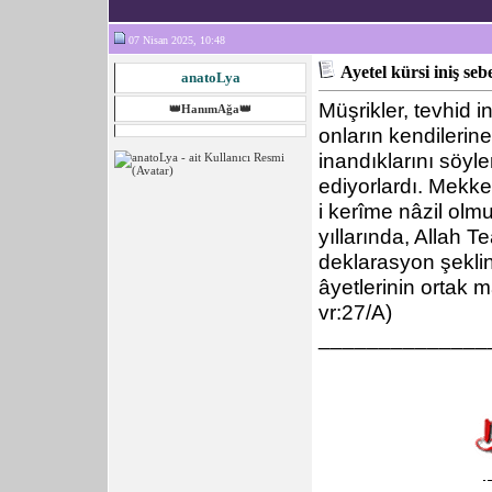
07 Nisan 2025, 10:48
Ayetel kürsi iniş seb
anatoLya
Müşrikler, tevhid i
👑HanımAğa👑
onların kendilerine
inandıklarını söylem
ediyorlardı. Mekke
i kerîme nâzil olm
yıllarında, Allah T
deklarasyon şekli
âyetlerinin ortak m
vr:27/A)
______________