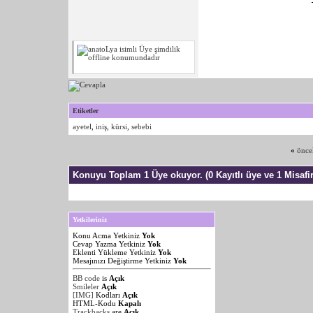
Etiketler
ayetel
,
iniş
,
kürsi
,
sebebi
«
önce
Konuyu Toplam 1 Üye okuyor.
(0 Kayıtlı üye ve 1 Misafir
Yetkileriniz
Konu Acma Yetkiniz
Yok
Cevap Yazma Yetkiniz
Yok
Eklenti Yükleme Yetkiniz
Yok
Mesajınızı Değiştirme Yetkiniz
Yok
BB code
is
Açık
Smileler
Açık
[IMG]
Kodları
Açık
HTML-Kodu
Kapalı
Trackbacks
are
Açık