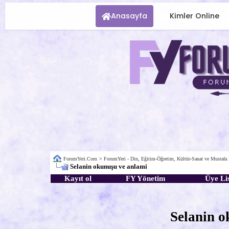
Anasayfa
Kimler Online
ForumYeri.Com
>
ForumYeri - Din, Eğitim-Öğretim, Kültür-Sanat ve Mustafa
Selanin okunuşu ve anlami
Kayıt ol
FY Yönetim
Üye Lis
Selanin o