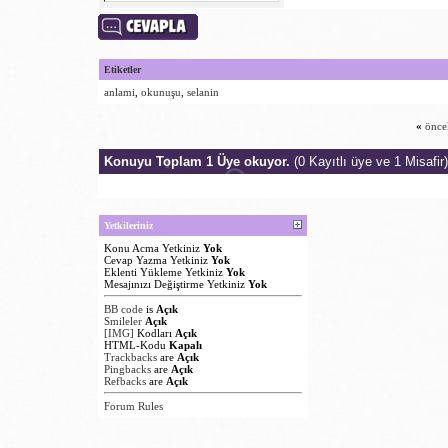
Etiketler
anlami
,
okunuşu
,
selanin
«
önce
Konuyu Toplam 1 Üye okuyor.
(0 Kayıtlı üye ve 1 Misafir)
Yetkileriniz
Konu Acma Yetkiniz
Yok
Cevap Yazma Yetkiniz
Yok
Eklenti Yükleme Yetkiniz
Yok
Mesajınızı Değiştirme Yetkiniz
Yok
BB code
is
Açık
Smileler
Açık
[IMG]
Kodları
Açık
HTML-Kodu
Kapalı
Trackbacks
are
Açık
Pingbacks
are
Açık
Refbacks
are
Açık
Forum Rules