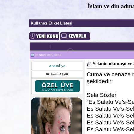
İslam ve din adın
Kullanıcı Etiket Listesi
07 Nisan 2025, 08:10
Selanin okunuşu ve
anatoLya
Cuma ve cenaze n
👑HanımAğa👑
şekildedir:
Sela Sözleri
“Es Salatu Ve’s-S
Es Salatu Ve’s-Se
Es Salatu Ve’s-Se
Es Salatu Ve’s-Se
Es Salatu Ve’s-Se