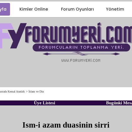
yfa
Kimler Online
Forum Oyunları
Yönetim
ustafa Kemal Atatürk
>
İslam ve Din
Üye Listesi
Bugünki Mes
Ism-i azam duasinin sirri