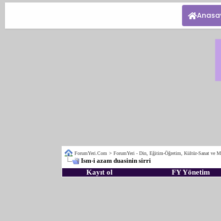
Anasa
ForumYeri.Com
>
ForumYeri - Din, Eğitim-Öğretim, Kültür-Sanat ve M
Ism-i azam duasinin sirri
Kayıt ol
FY Yönetim