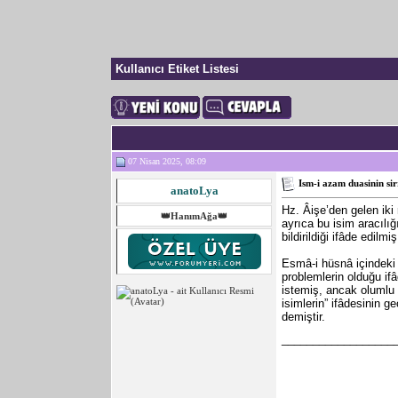
Kullanıcı Etiket Listesi
07 Nisan 2025, 08:09
Ism-i azam duasinin sir
anatoLya
Hz. Âişe’den gelen iki 
👑HanımAğa👑
ayrıca bu isim aracılı
bildirildiği ifâde edil
Esmâ-i hüsnâ içindeki
problemlerin olduğu if
istemiş, ancak olumlu 
isimlerin” ifâdesinin 
demiştir.
__________________