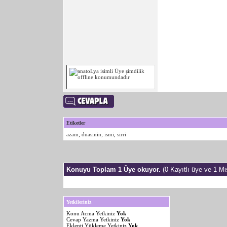
Etiketler
azam
,
duasinin
,
ismi
,
sirri
Konuyu Toplam 1 Üye okuyor.
(0 Kayıtlı üye ve 1 Mis
Yetkileriniz
Konu Acma Yetkiniz
Yok
Cevap Yazma Yetkiniz
Yok
Eklenti Yükleme Yetkiniz
Yok