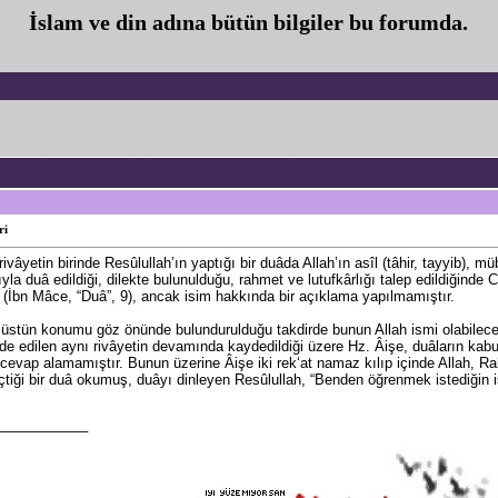
İslam ve din adına bütün bilgiler bu forumda.
ri
rivâyetin birinde Resûlullah’ın yaptığı bir duâda Allah’ın asîl (tâhir, tayyib), m
ğıyla duâ edildiği, dilekte bulunulduğu, rahmet ve lutufkârlığı talep edildiğin
miş (İbn Mâce, “Duâ”, 9), ancak isim hakkında bir açıklama yapılmamıştır.
 üstün konumu göz önünde bulundurulduğu takdirde bunun Allah ismi olabile
âde edilen aynı rivâyetin devamında kaydedildiği üzere Hz. Âişe, duâların kab
cevap alamamıştır. Bunun üzerine Âişe iki rek‘at namaz kılıp içinde Allah, R
geçtiği bir duâ okumuş, duâyı dinleyen Resûlullah, “Benden öğrenmek istediğin
____________