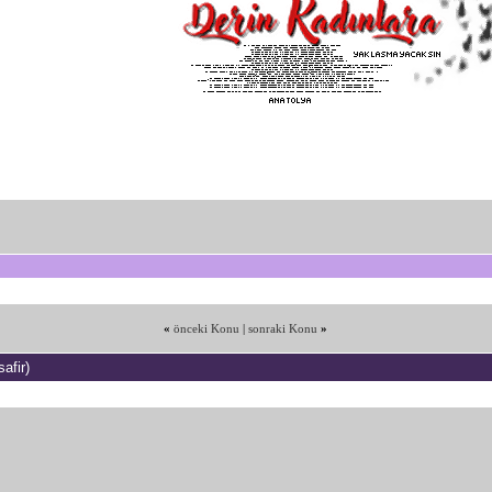
«
önceki Konu
|
sonraki Konu
»
afir)