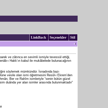
LinkBack
Seçenekler
Stil
#
1
übarek ve zâtınca en sevimli ismiyle tevessül ettiği,
de Cenâb-ı Hakk’ın kabul ile mukâbelede bulunacağının
ceğini söylemek mümkündür. İsnadında bazı
ulüne vesile olan ismi öğretmesini Resûl-i Ekrem’den
ahmân, Ber ve Rahîm isimleriyle “senin bütün güzel
 isim duânda yer alan isimler arasında bulunmaktadır”