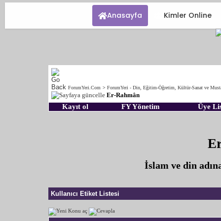
Anasayfa
Kimler Online
ForumYeri.Com
>
ForumYeri - Din, Eğitim-Öğretim, Kültür-Sanat ve Must
Er-Rahmân
Kayıt ol
FY Yönetim
Üye Lis
E
İslam ve din adın
Kullanıcı Etiket Listesi