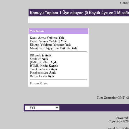
«
önce
Konuyu Toplam 1 Üye okuyor.
(0 Kayıtlı üye ve 1 Misafir
Yetkileriniz
Konu Acma Yetkiniz
Yok
Cevap Yazma Yetkiniz
Yok
Eklenti Yükleme Yetkiniz
Yok
Mesajınızı Değiştirme Yetkiniz
Yok
BB code
is
Açık
Smileler
Açık
[IMG]
Kodları
Açık
HTML-Kodu
Kapalı
Trackbacks
are
Açık
Pingbacks
are
Açık
Refbacks
are
Açık
Forum Rules
Tüm Zamanlar GMT +3 
Powered b
Copyright ©2000
genel forum site