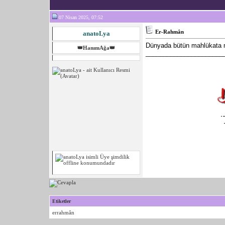
07 Nisan 2025, 07:52
Er-Rahmân
anatoLya
Dünyada bütün mahlükata m
👑HanımAğa👑
______________________
Etiketler
errahmân