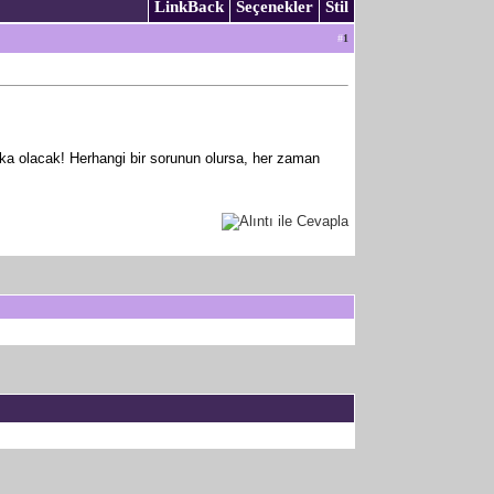
LinkBack
Seçenekler
Stil
#
1
rika olacak! Herhangi bir sorunun olursa, her zaman