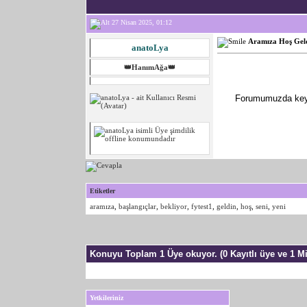
27 Nisan 2025, 01:12
Aramıza Hoş Geld
anatoLya
👑HanımAğa👑
Forumumuzda keyifl
Etiketler
aramıza
,
başlangıçlar
,
bekliyor
,
fytest1
,
geldin
,
hoş
,
seni
,
yeni
Konuyu Toplam 1 Üye okuyor.
(0 Kayıtlı üye ve 1 Mi
Yetkileriniz