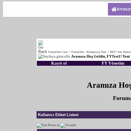
Anasa
ForumYeri.Com
>
ForumYeri - Kullanıcıya Özel
>
HEY! Sen Yenisi
Aramıza Hoş Geldin, FYTest1! Yeni 
Kayıt ol
FY Yönetim
Aramıza Hoş 
Foruma
Kullanıcı Etiket Listesi