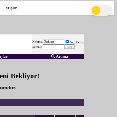
İletişim
Nickiniz
Beni hatırla
Şifreniz
ajlar
Arama
eni Bekliyor!
rumdur.