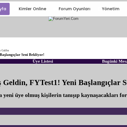
yfa
Kimler Online
Forum Oyunları
Yönetim
n Galiba
Başlangıçlar Seni Bekliyor!
Üye Listesi
Bugünki Mes
Geldin, FYTest1! Yeni Başlangıçlar S
 yeni üye olmuş kişilerin tanışıp kaynaşacakları fo