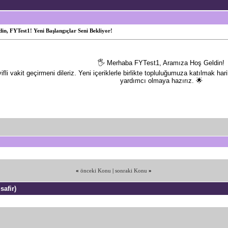
in, FYTest1! Yeni Başlangıçlar Seni Bekliyor!
🖐️ Merhaba FYTest1, Aramıza Hoş Geldin!
i vakit geçirmeni dileriz. Yeni içeriklerle birlikte topluluğumuza katılmak ha
yardımcı olmaya hazırız. 🌟
«
önceki Konu
|
sonraki Konu
»
safir)