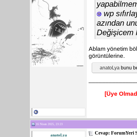
yapabilmem 
wp sıfırla
azından un
Değişicem 
Ablam yönetim bö
görüntülerine.
anatoLya
bunu b
______________
[Üye Olmad
16 Nisan 2025, 23:23
Cevap: ForumYeri 
anatoLya