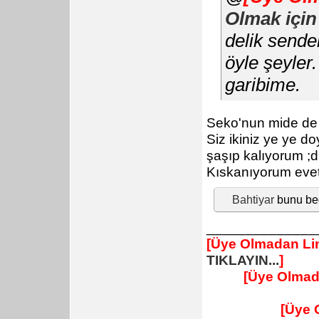
Olmak için
delik sende
öyle şeyler
garibime.
Seko'nun mide de 
Siz ikiniz ye ye d
şaşıp kalıyorum ;d
Kıskanıyorum evet
Bahtiyar
bunu be
______________
[Üye Olmadan Lin
TIKLAYIN...
]
[Üye Olmad
[Üye 