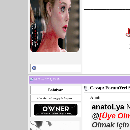
______________
16 Nisan 2025, 23:15
Cevap: ForumYeri 
Bahtiyar
Alıntı:
Her ihanet sevgiyle başlar
..
anatoLya
N
@
[Üye Olm
Olmak için