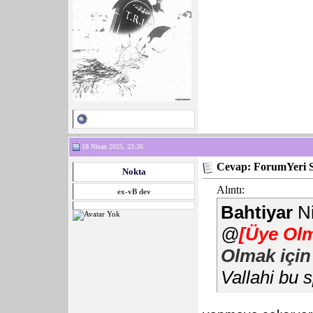
18 Nisan 2025, 23:26
Cevap: ForumYeri 
Nokta
Alıntı:
ex-vB dev
Bahtiyar
Ni
@
[Üye Olm
Olmak için
Vallahi bu 