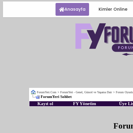
Anasayfa
Kimler Online
ForumYeri.Com
>
ForumYeri - Genel, Güncel ve Yaşama Dair
>
Forum Oyunla
ForumYeri Sohbet
Kayıt ol
FY Yönetim
Üye Lis
Foru