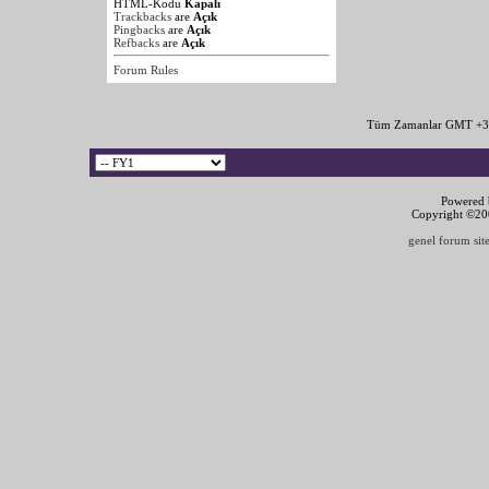
HTML-Kodu
Kapalı
Trackbacks
are
Açık
Pingbacks
are
Açık
Refbacks
are
Açık
Forum Rules
Tüm Zamanlar GMT +3 
Powered b
Copyright ©2000
genel forum site