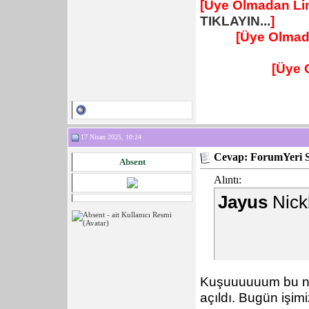
[Üye Olmadan Lin
TIKLAYIN...
]
[Üye Olmad
[Üye 
17 Nisan 2025, 10:24
Cevap: ForumYeri 
Absent
Alıntı:
Jayus
Nickl
Kuşuuuuuum bu ne
açıldı. Bugün işim