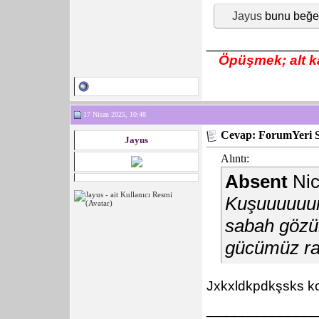
Jayus
bunu beğe
______________
Öpüşmek; alt ka
17 Nisan 2025, 10:48
Cevap: ForumYeri 
Jayus
Alıntı:
Absent
Nic
Kuşuuuuuum
sabah gözüm
gücümüz ras
Jxkxldkpdkşsks ko
______________