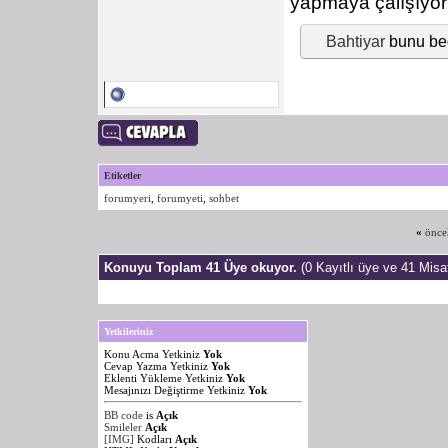
yapmaya çalışıyo
Bahtiyar
bunu be
Etiketler
forumyeri
,
forumyeti
,
sohbet
«
önce
Konuyu Toplam 41 Üye okuyor.
(0 Kayıtlı üye ve 41 Misaf
Yetkileriniz
Konu Acma Yetkiniz
Yok
Cevap Yazma Yetkiniz
Yok
Eklenti Yükleme Yetkiniz
Yok
Mesajınızı Değiştirme Yetkiniz
Yok
BB code
is
Açık
Smileler
Açık
[IMG]
Kodları
Açık