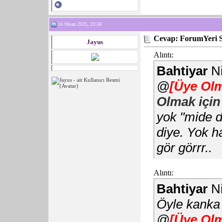
16 Nisan 2025, 23:58
Cevap: ForumYeri 
Jayus
Alıntı:
Bahtiyar
Ni
@
[Üye Olm
Olmak için
yok "mide d
diye. Yok h
gör görrr..
Alıntı:
Bahtiyar
Ni
Öyle kanka
@
[Üye Olm