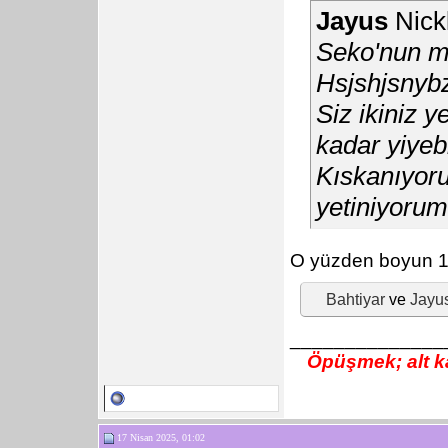
Jayus
Nickl
Seko'nun mi
Hsjshjsnyb
Siz ikiniz 
kadar yiyeb
Kıskanıyor
yetiniyorum
O yüzden boyun 
Bahtiyar
ve
Jayu
______________
Öpüşmek; alt ka
17 Nisan 2025, 01:02