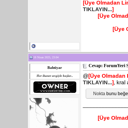
[Üye Olmadan Lin
TIKLAYIN...
]
[Üye Olmad
[Üye 
18 Nisan 2025, 23:04
Cevap: ForumYeri 
Bahtiyar
@
[Üye Olmadan L
Her ihanet sevgiyle başlar
..
TIKLAYIN...
]
, kra
Nokta
bunu beğe
______________
[Üye Olmad