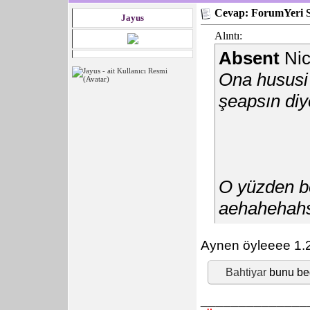
Cevap: ForumYeri 
Jayus
Alıntı:
Absent
Nic
Ona hususi 
şeapsın di
O yüzden b
aehahehah
Aynen öyleeee 1.20
Bahtiyar
bunu be
______________