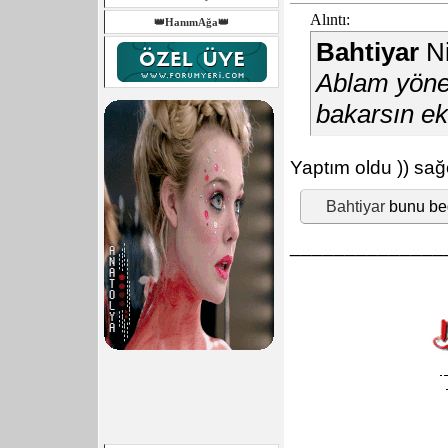
Alıntı:
👑HanımAğa👑
Bahtiyar
Ni
Ablam yöne
bakarsın ek
Yaptım oldu
)) sa
Bahtiyar
bunu be
______________