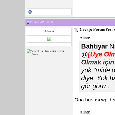
17 Nisan 2025, 00:56
Cevap: ForumYeri 
Absent
Alıntı:
Bahtiyar
Ni
@
[Üye Olm
Olmak için
yok "mide d
diye. Yok h
gör görrr..
Ona hususi wp’den
Alıntı: