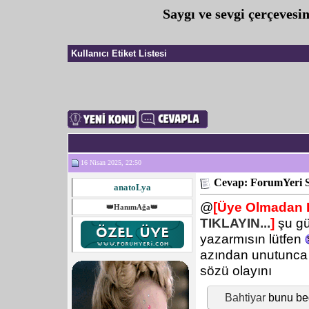
Saygı ve sevgi çerçeves
Kullanıcı Etiket Listesi
16 Nisan 2025, 22:50
Cevap: ForumYeri 
anatoLya
@
[Üye Olmadan L
👑HanımAğa👑
TIKLAYIN...
]
şu gü
yazarmısın lütfen
azından unutunca
sözü olayını
Bahtiyar
bunu be