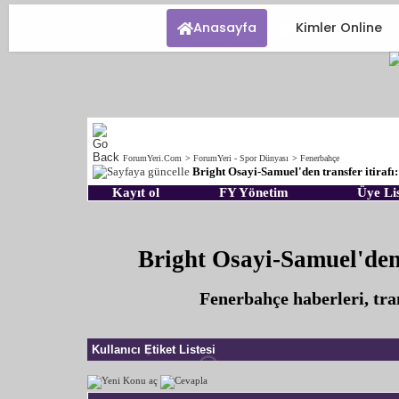
Anasayfa
Kimler Online
ForumYeri.Com
>
ForumYeri - Spor Dünyası
>
Fenerbahçe
Bright Osayi-Samuel'den transfer itiraf
Kayıt ol
FY Yönetim
Üye Lis
Bright Osayi-Samuel'den 
Fenerbahçe haberleri, tra
Kullanıcı Etiket Listesi