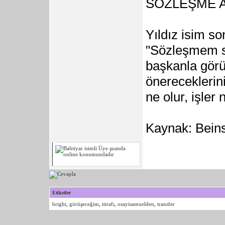
SÖZLEŞME A
Yıldız isim s
"Sözleşmem se
başkanla görü
önereceklerin
ne olur, işler n
Kaynak: Bein
Etiketler
bright
,
görüşeceğim
,
itirafı
,
osayisamuelden
,
transfer