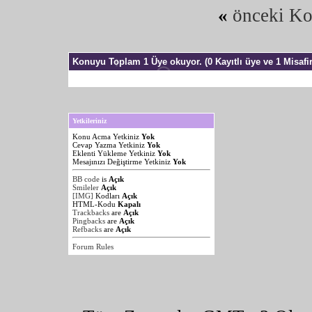
«
önceki K
Konuyu Toplam 1 Üye okuyor.
(0 Kayıtlı üye ve 1 Misafir
Yetkileriniz
Konu Acma Yetkiniz
Yok
Cevap Yazma Yetkiniz
Yok
Eklenti Yükleme Yetkiniz
Yok
Mesajınızı Değiştirme Yetkiniz
Yok
BB code
is
Açık
Smileler
Açık
[IMG]
Kodları
Açık
HTML-Kodu
Kapalı
Trackbacks
are
Açık
Pingbacks
are
Açık
Refbacks
are
Açık
Forum Rules