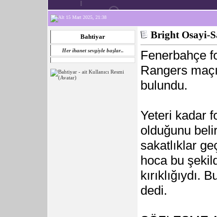
15 Mart 2025, 21:38
Bright Osayi-S
Bahtiyar
Her ihanet sevgiyle başlar
..
Fenerbahçe f
Rangers maçı
bulundu.
Yeteri kadar 
olduğunu beli
sakatlıklar g
hoca bu şekil
kırıklığıydı. 
dedi.