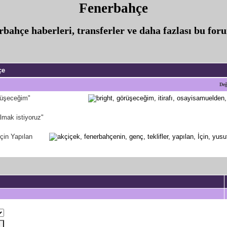
Fenerbahçe
rbahçe haberleri, transferler ve daha fazlası bu for
çe
Değ
örüşeceğim"
lmak istiyoruz"
çin Yapılan