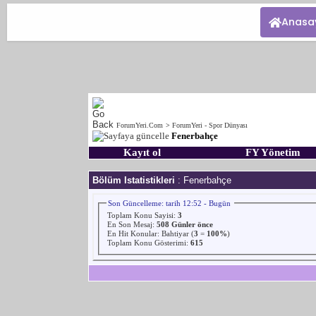
Anasa
ForumYeri.Com
>
ForumYeri - Spor Dünyası
Fenerbahçe
Kayıt ol
FY Yönetim
Bölüm Istatistikleri
: Fenerbahçe
Son Güncelleme: tarih 12:52 - Bugün
Toplam Konu Sayisi:
3
En Son Mesaj
:
508 Günler önce
En Hit Konular:
Bahtiyar
(
3
=
100%
)
Toplam Konu Gösterimi:
615