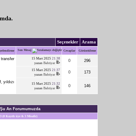
umda.
Seçenekler
Arama
Son Mesaj
erlendirme
Cevaplar
Görüntüleme
15 Mart 2025
21:38
0
296
yazan
Bahtiyar
15 Mart 2025
21:37
0
173
yazan
Bahtiyar
15 Mart 2025
21:32
0
146
yazan
Bahtiyar
Şu An Forumumuzda
3 (0 Kayıtlı üye & 3 Misafir)