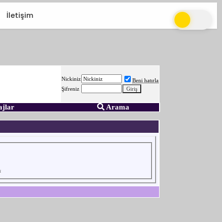
İletişim
Nickiniz
Beni hatırla
Şifreniz
ajlar
Arama
k