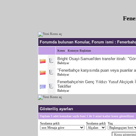
Fene
Forumda bulunan Konular, Forum ismi
: Fenerbah
Konu
/
Konuyu Başlatan
Bright Osayi-Samuel'den transfer itirafı: "G
Bahtiyar
"Fenerbahçe karşısında puan veya puanlar a
Bahtiyar
Fenerbahçe'nin Genç Yıldızı Yusuf Akçiçek İ
Teklifler
Bahtiyar
Gösteriliş ayarları
Toplam 3 adet konudan sayfa basi 1 ile 3 arasi kadar konu gösteriliyor
Sıralama şekli
Sıralama şekli
Yaş