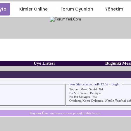
yfa
Kimler Online
Forum Oyunları
Yönetim
Üye Listesi
Bugünki Mes
Son Güncelleme: tarih 12:52 - Bugün
Toplam Mesaj Sayisi:
Yok
En Son Yazan:
Bahtiyar
En Hit Mesajlar:
Yok
Ortalama Konu Oylamasi:
Henüz Nominal yo
Kayıtsız Üye
, you have not yet posted in this forum.