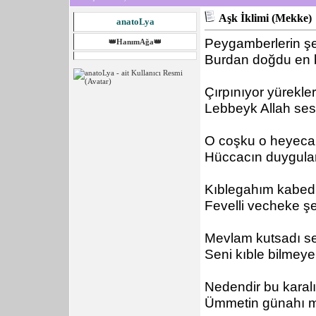
Aşk İklimi (Mekke)
anatoLya
Peygamberlerin ş
👑HanımAğa👑
Burdan doğdu en 
Çırpınıyor yürekle
Lebbeyk Allah sesl
O coşku o heyeca
Hüccacın duyguları
Kıblegahım kabedir
Fevelli vecheke şe
Mevlam kutsadı se
Seni kıble bilmeye
Nedendir bu karalı
Ümmetin günahı mı 