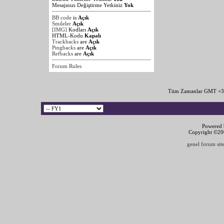
Mesajınızı Değiştirme Yetkiniz
Yok
BB code
is
Açık
Smileler
Açık
[IMG]
Kodları
Açık
HTML-Kodu
Kapalı
Trackbacks
are
Açık
Pingbacks
are
Açık
Refbacks
are
Açık
Forum Rules
Tüm Zamanlar GMT +3 
Powered b
Copyright ©2000
genel forum site