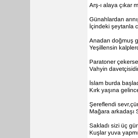
Arş-ı alaya çıkar m
Günahlardan arını
İçindeki şeytanla c
Anadan doğmuş gib
Yeşillensin kalple
Paratoner çekerse n
Vahyin davetçisidir
İslam burda başladı
Kırk yaşına gelinc
Şereflendi sevr,ç
Mağara arkadaşı Sı
Sakladı sizi üç gün 
Kuşlar yuva yapmı