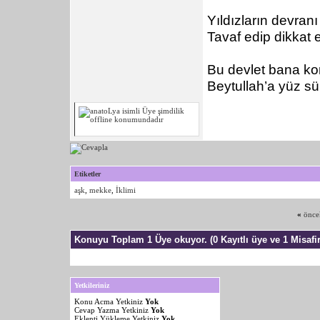
Yıldızların devran
Tavaf edip dikkat e
Bu devlet bana ko
Beytullah’a yüz s
Etiketler
aşk
,
mekke
,
İklimi
«
önce
Konuyu Toplam 1 Üye okuyor.
(0 Kayıtlı üye ve 1 Misafir
Yetkileriniz
Konu Acma Yetkiniz
Yok
Cevap Yazma Yetkiniz
Yok
Eklenti Yükleme Yetkiniz
Yok