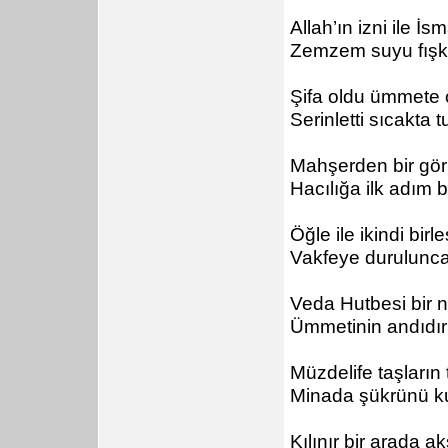
Allah’ın izni ile İ
Zemzem suyu fışkı
Şifa oldu ümmete o
Serinletti sıcakta 
Mahşerden bir gör
Hacılığa ilk adım 
Öğle ile ikindi birle
Vakfeye durulunca
Veda Hutbesi bir nu
Ümmetinin andıdır 
Müzdelife taşların
Minada şükrünü ku
Kılınır bir arada 