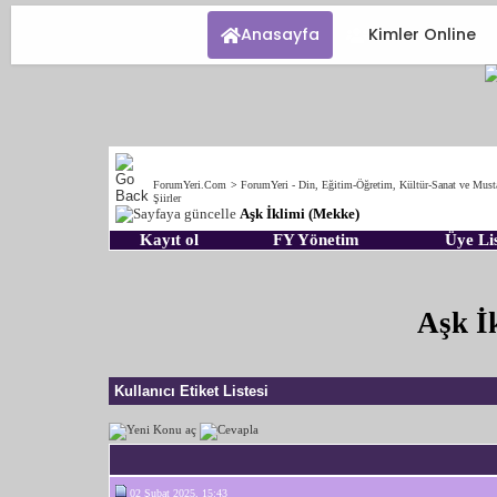
Anasayfa
Kimler Online
ForumYeri.Com
>
ForumYeri - Din, Eğitim-Öğretim, Kültür-Sanat ve Must
Şiirler
Aşk İklimi (Mekke)
Kayıt ol
FY Yönetim
Üye Lis
Aşk İ
Kullanıcı Etiket Listesi
02 Şubat 2025, 15:43