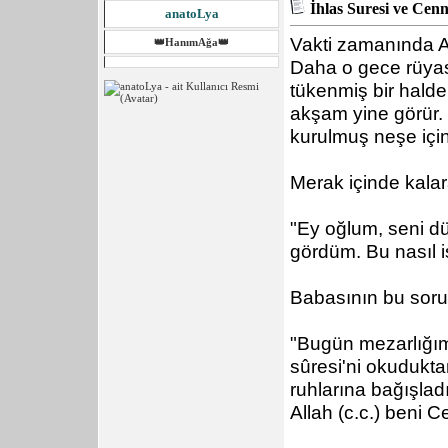
İhlas Suresi ve Cenn
anatoLya
Vakti zamanında Al
👑HanımAğa👑
Daha o gece rüya
tükenmiş bir halde
akşam yine görür.
kurulmuş neşe içi
Merak içinde kalar
"Ey oğlum, seni 
gördüm. Bu nasıl 
Babasının bu sorus
"Bugün mezarlığım
sûresi'ni okudukta
ruhlarına bağışla
Allah (c.c.) beni 