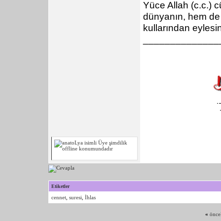
Yüce Allah (c.c.) 
dünyanın, hem de 
kullarından eylesi
______________
Etiketler
cennet
,
suresi
,
İhlas
«
önce