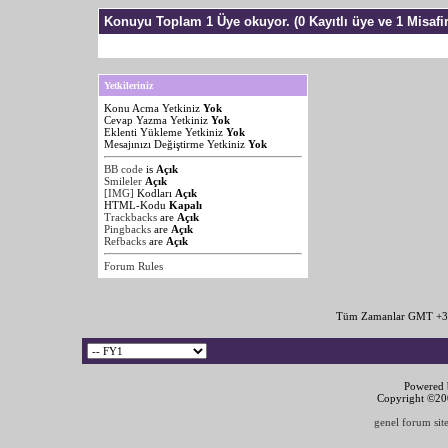
Konuyu Toplam 1 Üye okuyor.
(0 Kayıtlı üye ve 1 Misafir
Yetkileriniz
Konu Acma Yetkiniz
Yok
Cevap Yazma Yetkiniz
Yok
Eklenti Yükleme Yetkiniz
Yok
Mesajınızı Değiştirme Yetkiniz
Yok
BB code
is
Açık
Smileler
Açık
[IMG]
Kodları
Açık
HTML-Kodu
Kapalı
Trackbacks
are
Açık
Pingbacks
are
Açık
Refbacks
are
Açık
Forum Rules
Tüm Zamanlar GMT +3 
Powered b
Copyright ©2000
genel forum site