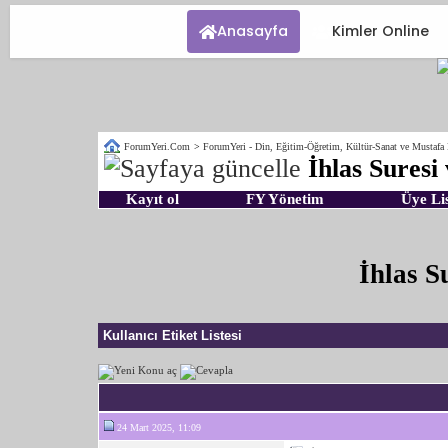
Anasayfa
Kimler Online
ForumYeri.Com
>
ForumYeri - Din, Eğitim-Öğretim, Kültür-Sanat ve Mustafa
İhlas Suresi
Kayıt ol
FY Yönetim
Üye Lis
İhlas S
Kullanıcı Etiket Listesi
24 Mart 2025, 11:09