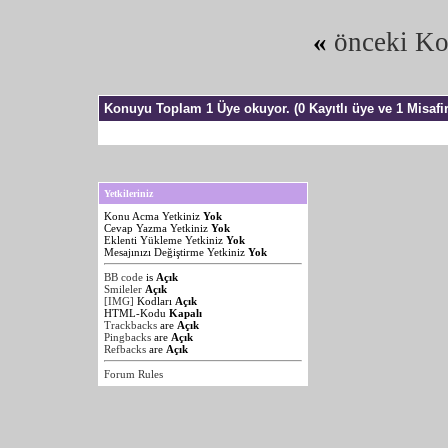
«
önceki K
Konuyu Toplam 1 Üye okuyor.
(0 Kayıtlı üye ve 1 Misafir
Yetkileriniz
Konu Acma Yetkiniz
Yok
Cevap Yazma Yetkiniz
Yok
Eklenti Yükleme Yetkiniz
Yok
Mesajınızı Değiştirme Yetkiniz
Yok
BB code
is
Açık
Smileler
Açık
[IMG]
Kodları
Açık
HTML-Kodu
Kapalı
Trackbacks
are
Açık
Pingbacks
are
Açık
Refbacks
are
Açık
Forum Rules