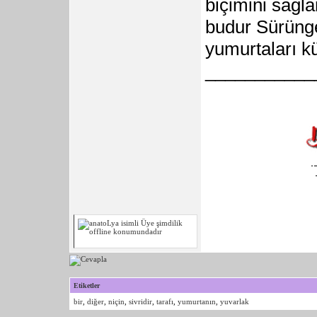
biçimini sağl
budur Sürüng
yumurtaları k
___________
Etiketler
bir
,
diğer
,
niçin
,
sivridir
,
tarafı
,
yumurtanın
,
yuvarlak