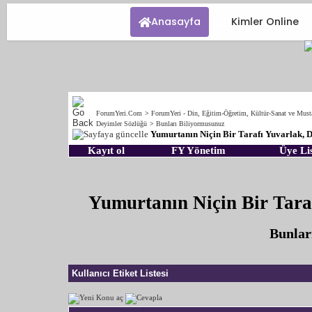
Anasayfa
Kimler Online
ForumYeri.Com
>
ForumYeri - Din, Eğitim-Öğretim, Kültür-Sanat ve Must
Deyimler Sözlüğü
>
Bunları Biliyormusunuz
Yumurtanın Niçin Bir Tarafı Yuvarlak, D
Kayıt ol
FY Yönetim
Üye Lis
Yumurtanın Niçin Bir Taraf
Bunlar
Kullanıcı Etiket Listesi