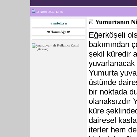
03 Nisan 2025, 12:38
Yumurtanın Niç
anatoLya
👑HanımAğa👑
Eğerköşeli ols
bakımından ço
şekil küredir
yuvarlanacak 
Yumurta yuvar
üstünde daires
bir noktada d
olanaksızdır 
küre şeklinded
dairesel kasl
iterler hem d