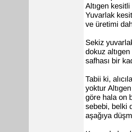
Altıgen kesitl
Yuvarlak kesit
ve üretimi da
Sekiz yuvarla
dokuz altıgen 
safhası bir k
Tabii ki, alıcı
yoktur Altıgen
göre hala on b
sebebi, belki
aşağıya düşm