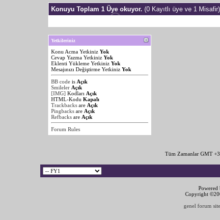
Konuyu Toplam 1 Üye okuyor.
(0 Kayıtlı üye ve 1 Misafir)
Yetkileriniz
Konu Acma Yetkiniz
Yok
Cevap Yazma Yetkiniz
Yok
Eklenti Yükleme Yetkiniz
Yok
Mesajınızı Değiştirme Yetkiniz
Yok
BB code
is
Açık
Smileler
Açık
[IMG]
Kodları
Açık
HTML-Kodu
Kapalı
Trackbacks
are
Açık
Pingbacks
are
Açık
Refbacks
are
Açık
Forum Rules
Tüm Zamanlar GMT +3 
Powered b
Copyright ©2000
genel forum site