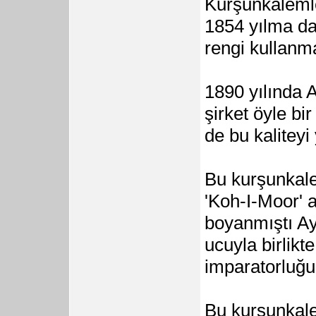
Kurşunkalemle
1854 yılma da
rengi kullanm
1890 yılında 
şirket öyle bir
de bu kalitey
Bu kurşunkal
'Koh-I-Moor' a
boyanmıştı Ayr
ucuyla birlik
imparatorluğu
Bu kurşunkale