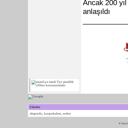
Ancak 200 yıl 
anlaşıldı
___________
Etiketler
altıgendir
,
kurşunkalem
,
neden
«
önce