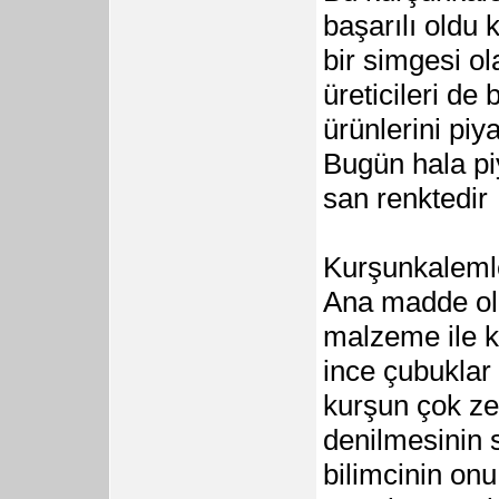
başarılı oldu 
bir simgesi o
üreticileri de
ürünlerini pi
Bugün hala p
san renktedir
Kurşunkalemle
Ana madde ola
malzeme ile ka
ince çubuklar
kurşun çok ze
denilmesinin s
bilimcinin onu