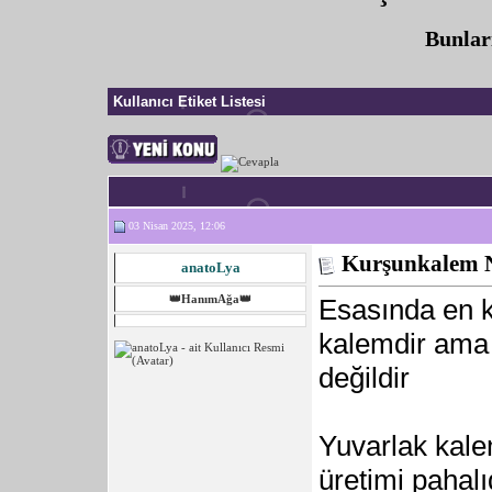
Bunlar
Kullanıcı Etiket Listesi
03 Nisan 2025, 12:06
Kurşunkalem N
anatoLya
👑HanımAğa👑
Esasında en ko
kalemdir ama 
değildir
Yuvarlak kale
üretimi pahalı