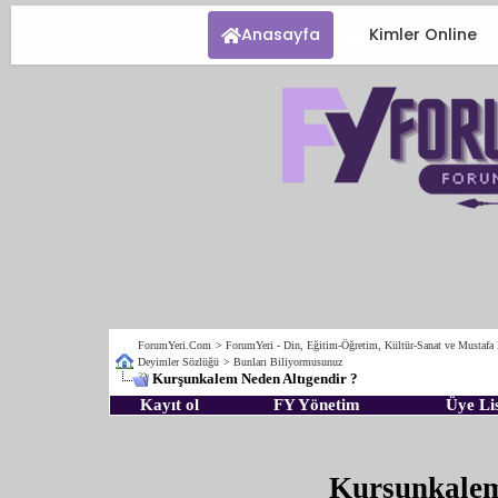
Anasayfa
Kimler Online
ForumYeri.Com
>
ForumYeri - Din, Eğitim-Öğretim, Kültür-Sanat ve Mustafa
Deyimler Sözlüğü
>
Bunları Biliyormusunuz
Kurşunkalem Neden Altıgendir ?
Kayıt ol
FY Yönetim
Üye Lis
Kurşunkalem