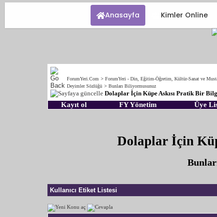
Anasayfa
Kimler Online
ForumYeri.Com
>
ForumYeri - Din, Eğitim-Öğretim, Kültür-Sanat ve Must
Deyimler Sözlüğü
>
Bunları Biliyormusunuz
Dolaplar İçin Küpe Askısı Pratik Bir Bilg
Kayıt ol
FY Yönetim
Üye Lis
Dolaplar İçin Küp
Bunlar
Kullanıcı Etiket Listesi