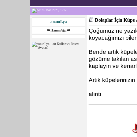
24 Mart 2025, 12:56
Dolaplar İçin Küpe A
anatoLya
Çoğumuz ne yazıkk
👑HanımAğa👑
koyacağımızı bile
Bende artık küpel
gözüme takılan askı
kaplayın ve kenarl
Artık küpelerinizin
alıntı
______________