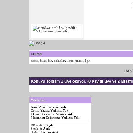
Etiketler
askısı
,
bilgi
,
bir
,
dolaplar
,
küpe
,
pratik
,
İçin
«
önce
Konuyu Toplam 2 Üye okuyor.
(0 Kayıtlı üye ve 2 Misafir
Yetkileriniz
Konu Acma Yetkiniz
Yok
Cevap Yazma Yetkiniz
Yok
Eklenti Yükleme Yetkiniz
Yok
Mesajınızı Değiştirme Yetkiniz
Yok
BB code
is
Açık
Smileler
Açık
[IMG]
Kodları
Açık