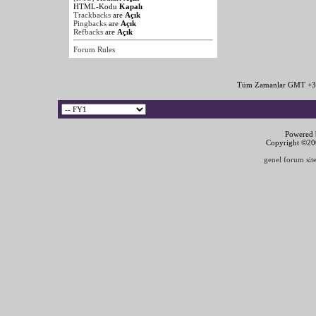
HTML-Kodu
Kapalı
Trackbacks
are
Açık
Pingbacks
are
Açık
Refbacks
are
Açık
Forum Rules
Tüm Zamanlar GMT +3 
Powered b
Copyright ©2000
genel forum site