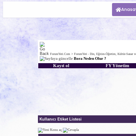
Anasa
ForumYeri.Com
>
ForumYeri - Din, Eğitim-Öğretim, Kültür-Sanat v
Bora Neden Olur ?
Kayıt ol
FY Yönetim
Kullanıcı Etiket Listesi