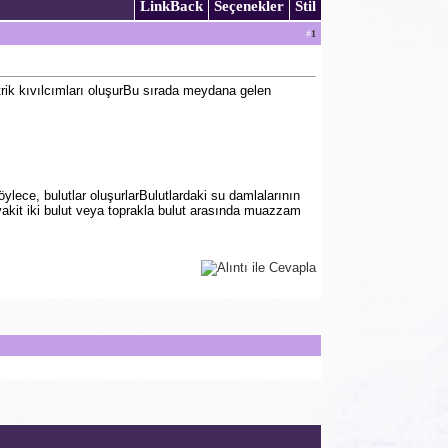
LinkBack
Seçenekler
Stil
#
1
trik kıvılcımları oluşurBu sırada meydana gelen
ece, bulutlar oluşurlarBulutlardaki su damlalarının
 O vakit iki bulut veya toprakla bulut arasında muazzam