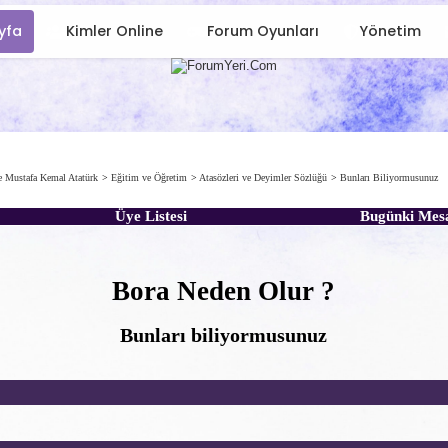
yfa
Kimler Online
Forum Oyunları
Yönetim
e Mustafa Kemal Atatürk
>
Eğitim ve Öğretim
>
Atasözleri ve Deyimler Sözlüğü
>
Bunları Biliyormusunuz
Üye Listesi
Bugünki Mes
Bora Neden Olur ?
Bunları biliyormusunuz