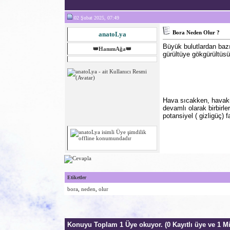
02 Şubat 2025, 07:49
Bora Neden Olur ?
anatoLya
Büyük bulutlardan bazı
👑HanımAğa👑
gürültüye gökgürültüsü
Hava sıcakken, havakür
devamlı olarak birbirle
potansiyel ( gizligüç) 
Etiketler
bora
,
neden
,
olur
Konuyu Toplam 1 Üye okuyor.
(0 Kayıtlı üye ve 1 Mi