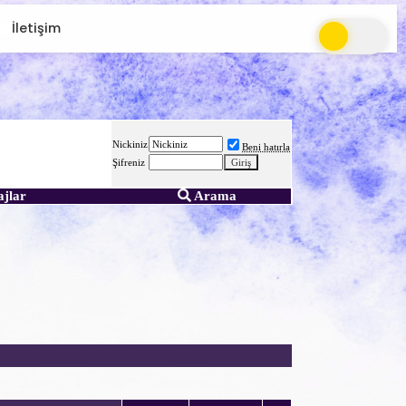
İletişim
Nickiniz
Beni hatırla
Şifreniz
ajlar
Arama