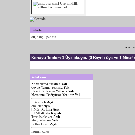
Etiketler
dil
,
hangi
,
pandik
«
önce
Konuyu Toplam 1 Üye okuyor.
(0 Kayıtlı üye ve 1 Misafir
Yetkileriniz
Konu Acma Yetkiniz
Yok
Cevap Yazma Yetkiniz
Yok
Eklenti Yükleme Yetkiniz
Yok
Mesajınızı Değiştirme Yetkiniz
Yok
BB code
is
Açık
Smileler
Açık
[IMG]
Kodları
Açık
HTML-Kodu
Kapalı
Trackbacks
are
Açık
Pingbacks
are
Açık
Refbacks
are
Açık
Forum Rules