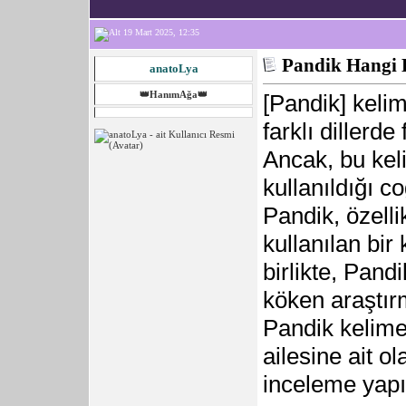
19 Mart 2025, 12:35
Pandik Hangi 
anatoLya
👑HanımAğa👑
[Pandik] kelim
farklı dillerde
Ancak, bu keli
kullanıldığı c
Pandik, özell
kullanılan bir
birlikte, Pandik
köken araştırm
Pandik kelime
ailesine ait o
inceleme yapıl