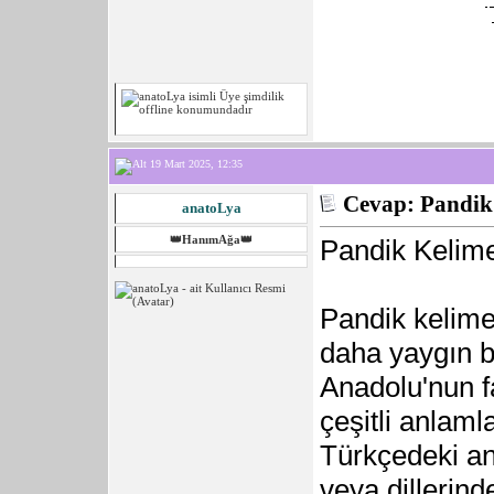
19 Mart 2025, 12:35
Cevap: Pandik
anatoLya
👑HanımAğa👑
Pandik Kelime
Pandik kelimes
daha yaygın bi
Anadolu'nun fa
çeşitli anlaml
Türkçedeki an
veya dillerind