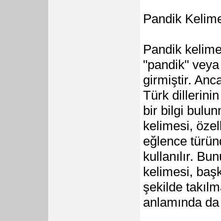
Pandik Kelime
Pandik kelime
"pandik" veya 
girmiştir. Anc
Türk dillerin
bir bilgi bul
kelimesi, özel
eğlence türünd
kullanılır. Bu
kelimesi, baş
şekilde takıl
anlamında da k