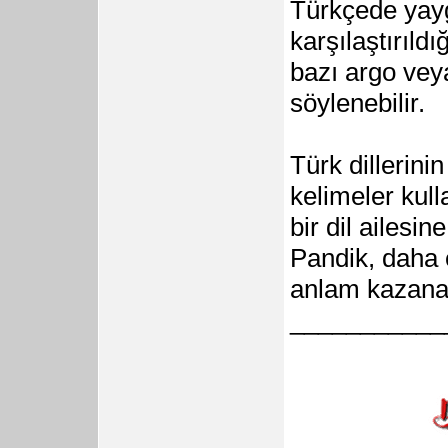
Türkçede yayg
karşılaştırıld
bazı argo vey
söylenebilir.
Türk dillerin
kelimeler kull
bir dil ailesin
Pandik, daha ç
anlam kazanan 
___________