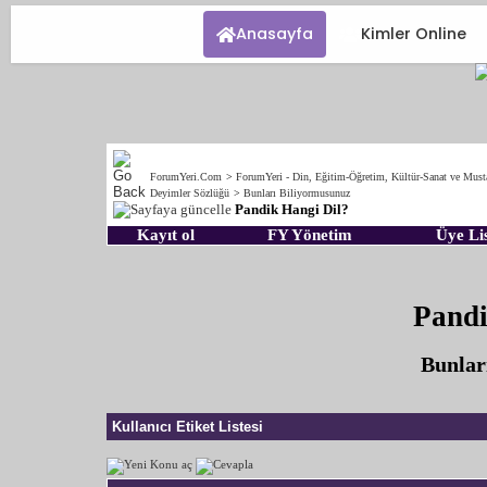
Anasayfa
Kimler Online
ForumYeri.Com
>
ForumYeri - Din, Eğitim-Öğretim, Kültür-Sanat ve Must
Deyimler Sözlüğü
>
Bunları Biliyormusunuz
Pandik Hangi Dil?
Kayıt ol
FY Yönetim
Üye Lis
Pandi
Bunlar
Kullanıcı Etiket Listesi