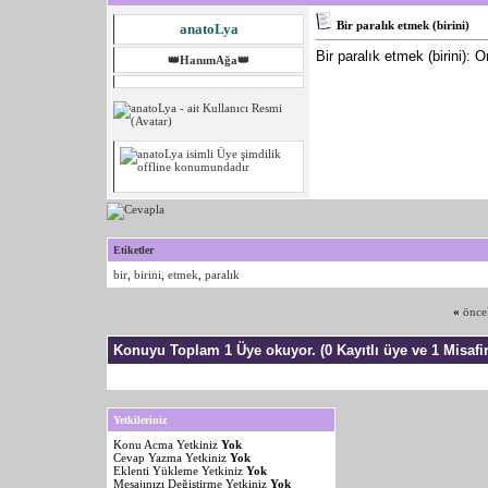
Bir paralık etmek (birini)
anatoLya
Bir paralık etmek (birini):
👑HanımAğa👑
Etiketler
bir
,
birini
,
etmek
,
paralık
«
önce
Konuyu Toplam 1 Üye okuyor.
(0 Kayıtlı üye ve 1 Misafir
Yetkileriniz
Konu Acma Yetkiniz
Yok
Cevap Yazma Yetkiniz
Yok
Eklenti Yükleme Yetkiniz
Yok
Mesajınızı Değiştirme Yetkiniz
Yok