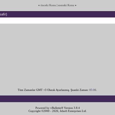
«
önceki Konu
|
sonraki Konu
»
afir)
Tüm Zamanlar GMT +3 Olarak Ayarlanmış. Şuanki Zaman:
05:06
.
Powered by vBulletin® Version 3.8.4
Copyright ©2000 - 2026, Jelsoft Enterprises Ltd.