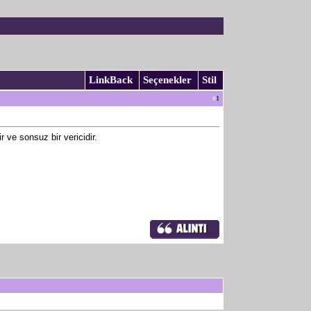
LinkBack
Seçenekler
Stil
#
1
 ve sonsuz bir vericidir.