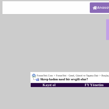
Anasa
ForumYeri.Com
>
ForumYeri - Genel, Güncel ve Yaşama Dair
>
Burçlar
Akrep kadını nasıl bir sevgili olur?
Kayıt ol
FY Yönetim