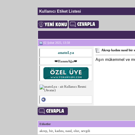
Kullanıcı Etiket Listesi
02 Şubat 2025, 13:58
Akrep kadını nasıl bir s
anatoLya
Aşırı mükemmel ve müke
👑HanımAğa👑
Etiketler
akrep
,
bir
,
kadını
,
nasıl
,
olur
,
sevgili