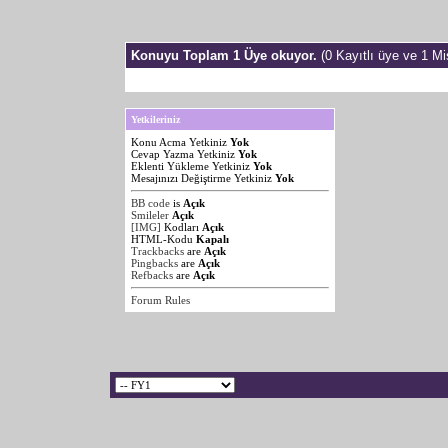
Konuyu Toplam 1 Üye okuyor.
(0 Kayıtlı üye ve 1 Mis
Yetkileriniz
Konu Acma Yetkiniz
Yok
Cevap Yazma Yetkiniz
Yok
Eklenti Yükleme Yetkiniz
Yok
Mesajınızı Değiştirme Yetkiniz
Yok
BB code
is
Açık
Smileler
Açık
[IMG]
Kodları
Açık
HTML-Kodu
Kapalı
Trackbacks
are
Açık
Pingbacks
are
Açık
Refbacks
are
Açık
Forum Rules