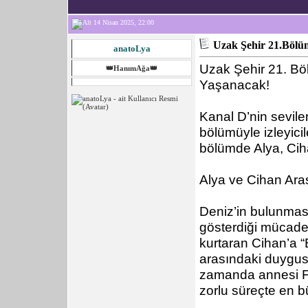
14 Nisan 2025, 22:00
Uzak Şehir 21.Bölü
anatoLya
Uzak Şehir 21. Bö
👑HanımAğa👑
Yaşanacak!
Kanal D’nin sevile
bölümüyle izleyicil
bölümde Alya, Ciha
Alya ve Cihan Ara
Deniz’in bulunması
gösterdiği mücadel
kurtaran Cihan’a 
arasındaki duygusa
zamanda annesi Fi
zorlu süreçte en b