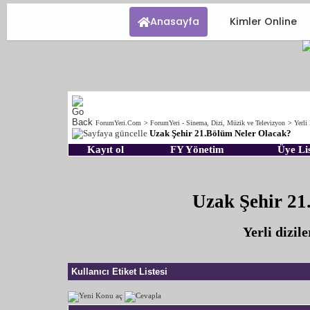
Anasayfa
Kimler Online
ForumYeri.Com
>
ForumYeri - Sinema, Dizi, Müzik ve Televizyon
>
Yerli 
Uzak Şehir 21.Bölüm Neler Olacak?
Kayıt ol
FY Yönetim
Üye Lis
Uzak Şehir 21
Yerli dizil
Kullanıcı Etiket Listesi