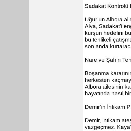
Sadakat Kontrolü 
Uğur’un Albora ailes
Alya, Sadakat’i en
kurşun hedefini bu
bu tehlikeli çatışm
son anda kurtarac
Nare ve Şahin Tehli
Boşanma kararının 
herkesten kaçmaya
Albora ailesinin k
hayatında nasıl bir
Demir’in İntikam P
Demir, intikam ate
vazgeçmez. Kaya’yı