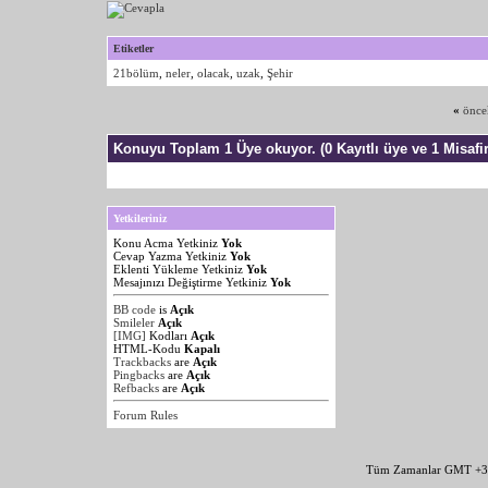
Etiketler
21bölüm
,
neler
,
olacak
,
uzak
,
Şehir
«
önce
Konuyu Toplam 1 Üye okuyor.
(0 Kayıtlı üye ve 1 Misafir
Yetkileriniz
Konu Acma Yetkiniz
Yok
Cevap Yazma Yetkiniz
Yok
Eklenti Yükleme Yetkiniz
Yok
Mesajınızı Değiştirme Yetkiniz
Yok
BB code
is
Açık
Smileler
Açık
[IMG]
Kodları
Açık
HTML-Kodu
Kapalı
Trackbacks
are
Açık
Pingbacks
are
Açık
Refbacks
are
Açık
Forum Rules
Tüm Zamanlar GMT +3 