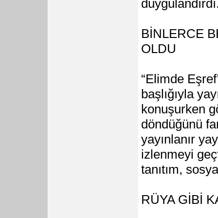
duygulandırdı
BİNLERCE B
OLDU
“Elimde Eşref’l
başlığıyla ya
konuşurken gö
döndüğünü fark
yayınlanır ya
izlenmeyi geçt
tanıtım, sosy
RÜYA GİBİ 