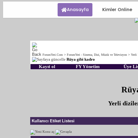
Anasayfa
Kimler Online
ForumYeri.Com
>
ForumYeri - Sinema, Dizi, Müzik ve Televizyon
>
Yerli 
Rüya gibi kadro
Kayıt ol
FY Yönetim
Üye Lis
Rüya
Yerli dizil
Kullanıcı Etiket Listesi