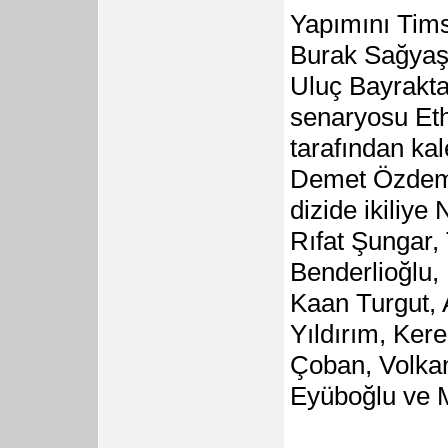
Yapımını Tims
Burak Sağyaşa
Uluç Bayrakta
senaryosu Et
tarafından ka
Demet Özdemir
dizide ikiliye
Rıfat Şungar,
Benderlioğlu
Kaan Turgut,
Yıldırım, Ker
Çoban, Volkan
Eyüboğlu ve M