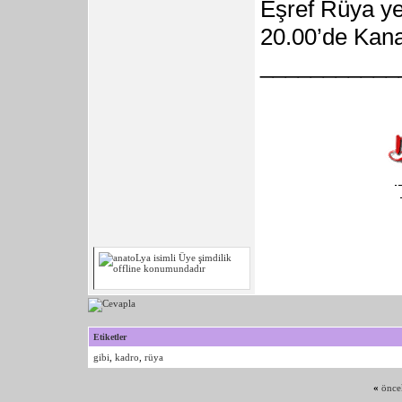
Eşref Rüya ye
20.00’de Kana
___________
Etiketler
gibi
,
kadro
,
rüya
«
önce