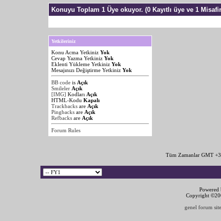
Konuyu Toplam 1 Üye okuyor.
(0 Kayıtlı üye ve 1 Misafir
Yetkileriniz
Konu Acma Yetkiniz
Yok
Cevap Yazma Yetkiniz
Yok
Eklenti Yükleme Yetkiniz
Yok
Mesajınızı Değiştirme Yetkiniz
Yok
BB code
is
Açık
Smileler
Açık
[IMG]
Kodları
Açık
HTML-Kodu
Kapalı
Trackbacks
are
Açık
Pingbacks
are
Açık
Refbacks
are
Açık
Forum Rules
Tüm Zamanlar GMT +3 
Powered b
Copyright ©2000
genel forum site