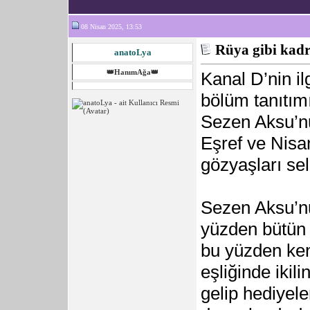
08 Nisan 2025, 13:53
Rüya gibi kad
anatoLya
👑HanımAğa👑
Kanal D’nin il
bölüm tanıtımı
Sezen Aksu’nu
Eşref ve Nisa
gözyaşları sel
Sezen Aksu’n
yüzden bütün
bu yüzden ken
eşliğinde ikil
gelip hediyeler