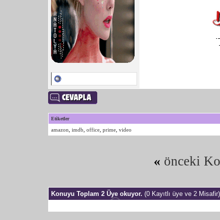
Etiketler
amazon
,
imdb
,
office
,
prime
,
video
«
önceki K
Konuyu Toplam 2 Üye okuyor.
(0 Kayıtlı üye ve 2 Misafir)