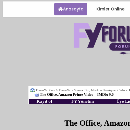
Anasayfa
Kimler Online
ForumYeri.Com
>
ForumYeri - Sinema, Dizi, Müzik ve Televizyon
>
Yabancı D
The Office, Amazon Prime Video – IMDb: 9.0
Kayıt ol
FY Yönetim
Üye Lis
The Office, Amazo