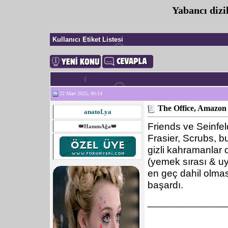
Yabancı dizil
Kullanıcı Etiket Listesi
22 Mart 2025, 00:14
The Office, Amazon
anatoLya
Friends ve Seinfel
👑HanımAğa👑
Frasier, Scrubs, b
gizli kahramanlar o
(yemek sırası & uyk
en geç dahil olmas
başardı.
______________