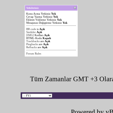
Yetkileriniz
Konu Acma Yetkiniz
Yok
Cevap Yazma Yetkiniz
Yok
Eklenti Yükleme Yetkiniz
Yok
Mesajınızı Değiştirme Yetkiniz
Yok
BB code
is
Açık
Smileler
Açık
[IMG]
Kodları
Açık
HTML-Kodu
Kapalı
Trackbacks
are
Açık
Pingbacks
are
Açık
Refbacks
are
Açık
Forum Rules
Tüm Zamanlar GMT +3 Olara
Powered by vB