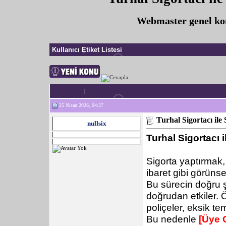
Webmaster genel konu
Kullanıcı Etiket Listesi
25 Nisan 2026, 04:37
Turhal Sigortacı ile 
nullsix
Turhal Sigortacı i
Sigorta yaptırmak,
ibaret gibi görünse
Bu sürecin doğru ş
doğrudan etkiler. 
poliçeler, eksik te
Bu nedenle
[Üye 