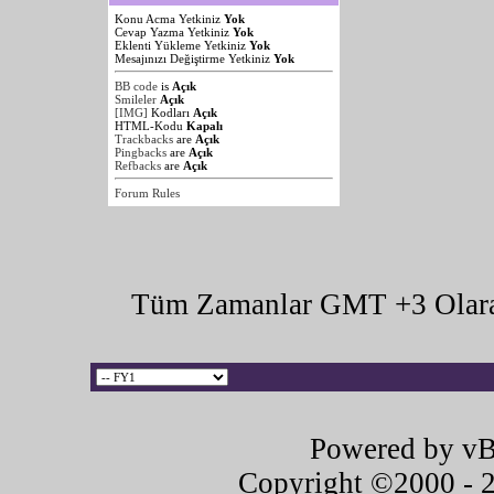
Konu Acma Yetkiniz
Yok
Cevap Yazma Yetkiniz
Yok
Eklenti Yükleme Yetkiniz
Yok
Mesajınızı Değiştirme Yetkiniz
Yok
BB code
is
Açık
Smileler
Açık
[IMG]
Kodları
Açık
HTML-Kodu
Kapalı
Trackbacks
are
Açık
Pingbacks
are
Açık
Refbacks
are
Açık
Forum Rules
Tüm Zamanlar GMT +3 Olara
Powered by vB
Copyright ©2000 - 20