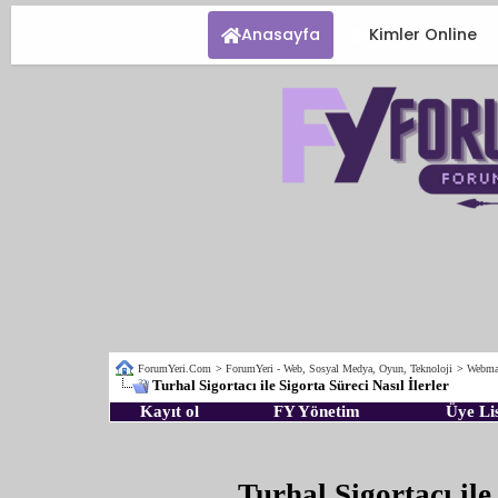
Anasayfa
Kimler Online
ForumYeri.Com
>
ForumYeri - Web, Sosyal Medya, Oyun, Teknoloji
>
Webmas
Turhal Sigortacı ile Sigorta Süreci Nasıl İlerler
Kayıt ol
FY Yönetim
Üye Lis
Turhal Sigortacı ile