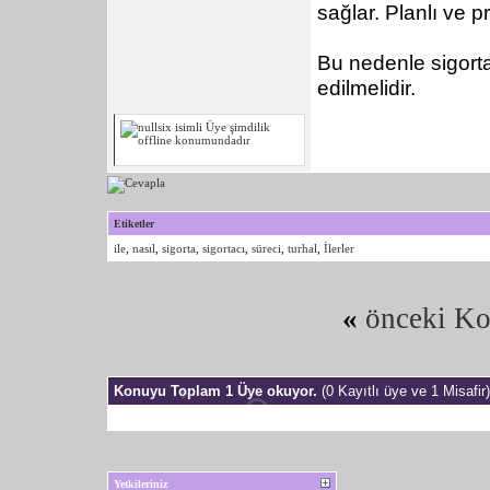
sağlar. Planlı ve pr
Bu nedenle sigorta
edilmelidir.
Etiketler
ile
,
nasıl
,
sigorta
,
sigortacı
,
süreci
,
turhal
,
İlerler
«
önceki K
Konuyu Toplam 1 Üye okuyor.
(0 Kayıtlı üye ve 1 Misafir)
Yetkileriniz