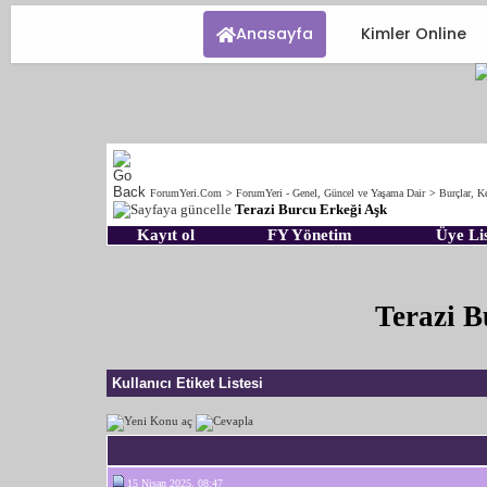
Anasayfa
Kimler Online
ForumYeri.Com
>
ForumYeri - Genel, Güncel ve Yaşama Dair
>
Burçlar, Ke
Terazi Burcu Erkeği Aşk
Kayıt ol
FY Yönetim
Üye Lis
Terazi B
Kullanıcı Etiket Listesi
15 Nisan 2025, 08:47