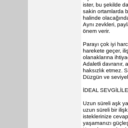
ister, bu şekilde d
sakin ortamlarda 
halinde olacağından
Aynı zevkleri, pay
önem verir.
Parayı çok iyi harc
harekete geçer, ili
olanaklarına ihtiy
Adaletli davranır, 
haksızlık etmez. S
Düzgün ve seviyeli 
İDEAL SEVGİLİL
Uzun süreli aşk y
uzun süreli bir il
isteklerinize cevap
yaşamanızı güçleşti