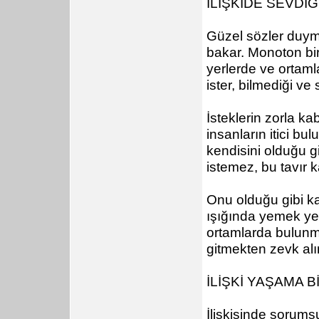
İLİŞKİDE SEVDİ
Güzel sözler duyma
bakar. Monoton bir
yerlerde ve ortaml
ister, bilmediği ve
İsteklerin zorla k
insanların itici bu
kendisini olduğu gi
istemez, bu tavır k
Onu olduğu gibi k
ışığında yemek ye
ortamlarda bulunmay
gitmekten zevk alır
İLİŞKİ YAŞAMA B
İlişkisinde sorumsu