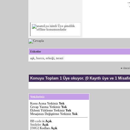
Etiketler
aşk
,
burcu
,
erkeği
,
terazi
«
önce
Konuyu Toplam 1 Üye okuyor.
(0 Kayıtlı üye ve 1 Misafir
Yetkileriniz
Konu Acma Yetkiniz
Yok
Cevap Yazma Yetkiniz
Yok
Eklenti Yükleme Yetkiniz
Yok
Mesajınızı Değiştirme Yetkiniz
Yok
BB code
is
Açık
Smileler
Açık
[IMG]
Kodları
Açık