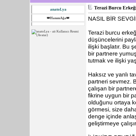
Terazi Burcu Erkeğ
anatoLya
NASIL BİR SEVGİ
👑HanımAğa👑
Terazi burcu erkeği
düşüncelerini payl
ilişki başlatır. Bu
bir partnere yumuş
tutmak ve ilişki y
Haksız ve yanlı tav
partneri sevmez. 
çalışan bir partner
fikrine uygun bir p
olduğunu ortaya ko
görmesi, size dah
denge içinde anlaşt
geliştirmeye çalışır