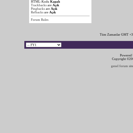
HTML-Kodu
Kapalı
Trackbacks
are
Açık
Pingbacks
are
Açık
Refbacks
are
Açık
Forum Rules
Tüm Zamanlar GMT +3 
Powered b
Copyright ©2000
genel forum site