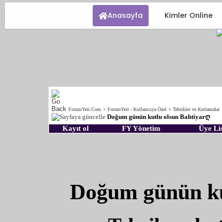
Anasayfa
Kimler Online
ForumYeri.Com
>
ForumYeri - Kullanıcıya Özel
>
Tebrikler ve Kutlamalar
Doğum günün kutlu olsun Bahtiyarღ
Kayıt ol
FY Yönetim
Üye Lis
Doğum günün ku