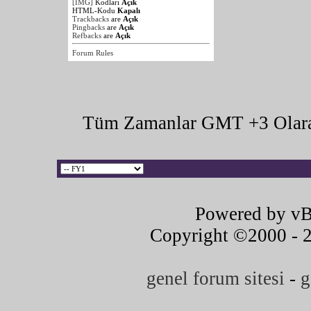
[IMG]
Kodları
Açık
HTML-Kodu
Kapalı
Trackbacks
are
Açık
Pingbacks
are
Açık
Refbacks
are
Açık
Forum Rules
Tüm Zamanlar GMT +3 Olara
Powered by vB
Copyright ©2000 - 20
genel forum sitesi
-
g