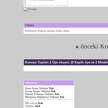
Etiketler
bahtiyarღ
,
doğum
,
günün
,
kutlu
,
olsun
«
önceki K
Konuyu Toplam 2 Üye okuyor.
(0 Kayıtlı üye ve 2 Misafir
Yetkileriniz
Konu Acma Yetkiniz
Yok
Cevap Yazma Yetkiniz
Yok
Eklenti Yükleme Yetkiniz
Yok
Mesajınızı Değiştirme Yetkiniz
Yok
BB code
is
Açık
Smileler
Açık