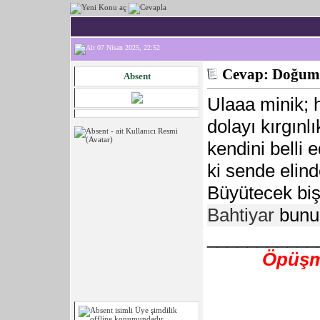
07 Nisan 2025, 22:52
Cevap: Doğum 
Absent
Ulaaa minik; 
dolayı kırgınl
kendini belli
ki sende elind
Büyütecek bi
Bahtiyar
bunu
___________
Öpüşme