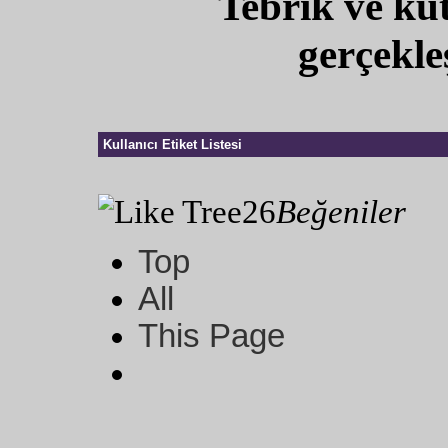
Tebrik ve ku
gerçekleş
Kullanıcı Etiket Listesi
26
Beğeniler
Top
All
This Page