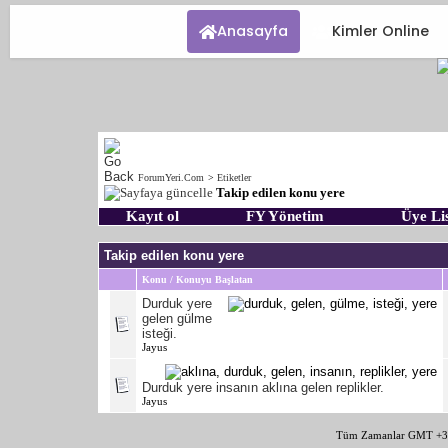
Anasayfa
Kimler Online
ForumYeri.Com
>
Etiketler
Takip edilen konu yere
Kayıt ol
FY Yönetim
Üye Lis
Takip edilen konu yere
Konu / Konuyu Başlatan
Durduk yere
gelen gülme
isteği.
Jayus
Durduk yere insanın aklına gelen replikler.
Jayus
Tüm Zamanlar GMT +3 