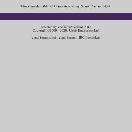
Tüm Zamanlar GMT +3 Olarak Ayarlanmış. Şuanki Zaman:
04:44
.
Powered by vBulletin® Version 3.8.4
Copyright ©2000 - 2026, Jelsoft Enterprises Ltd.
genel forum sitesi
-
genel forum
-
IRC Forumları