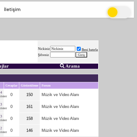
İletişim
Nickiniz
Beni hatırla
Şifreniz
ajlar
Arama
Cevaplar
Görüntüleme
Forum
24
0
150
Müzik ve Video Alanı
23
0
161
Müzik ve Video Alanı
23
0
158
Müzik ve Video Alanı
22
0
146
Müzik ve Video Alanı