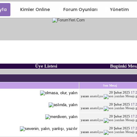
yfa
Kimler Online
Forum Oyunları
Yönetim
Üye Listesi
Bugünki Mes
Son Mesaj
20 Şubat 2025
17:
yazan
anatoLya
20 Şubat 2025
17:
yazan
anatoLya
20 Şubat 2025
17:
yazan
anatoLya
20 Şubat 2025
17:
yazan
anatoLya