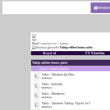
Anasa
ForumYeri.Com
>
Etiketler
Takip edilen konu yalın
Kayıt ol
FY Yönetim
Takip edilen konu yalın
Konu / Konuyu Başlatan
Yalın - Olmasa da Olur
anatoLya
Yalın - Aslında
anatoLya
Yalın - Merdiven
anatoLya
Yalın - Sevenin Yanlışı Yazılır mı?
anatoLya