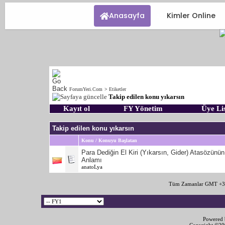
Anasayfa
Kimler Online
ForumYeri.Com
>
Etiketler
Takip edilen konu yıkarsın
Kayıt ol
FY Yönetim
Üye Lis
Takip edilen konu yıkarsın
Konu / Konuyu Başlatan
Para Dediğin El Kiri (Yıkarsın, Gider) Atasözünün
Anlamı
anatoLya
Tüm Zamanlar GMT +3 
Powered b
Copyright ©2000