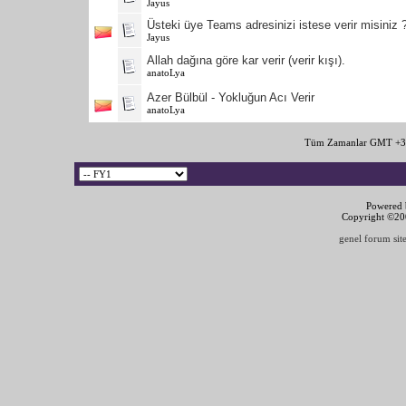
Jayus
Üsteki üye Teams adresinizi istese verir misiniz 
Jayus
Allah dağına göre kar verir (verir kışı).
anatoLya
Azer Bülbül - Yokluğun Acı Verir
anatoLya
Tüm Zamanlar GMT +3 
Powered b
Copyright ©2000
genel forum site