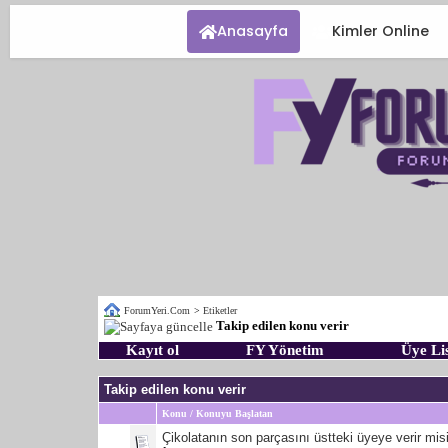
Anasayfa
Kimler Online
ForumYeri.Com
>
Etiketler
Takip edilen konu verir
Kayıt ol
FY Yönetim
Üye Lis
Takip edilen konu verir
Konu / Konuyu Başlatan
Çikolatanın son parçasını üstteki üyeye verir mis