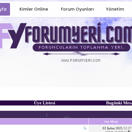
yfa
Kimler Online
Forum Oyunları
Yönetim
Üye Listesi
Bugünki Mes
Son Mesaj
03 Şubat 2025
12:27
yazan
anatoLya