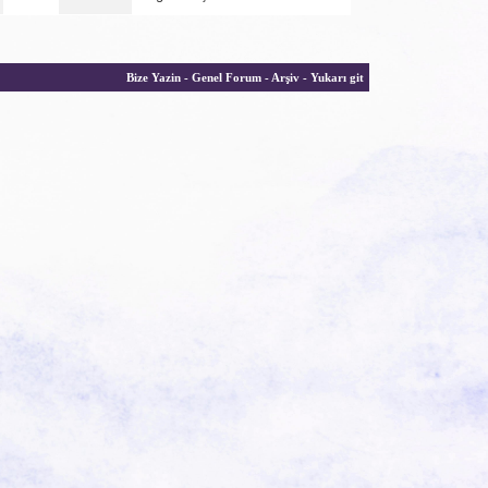
Bize Yazin
-
Genel Forum
-
Arşiv
-
Yukarı git