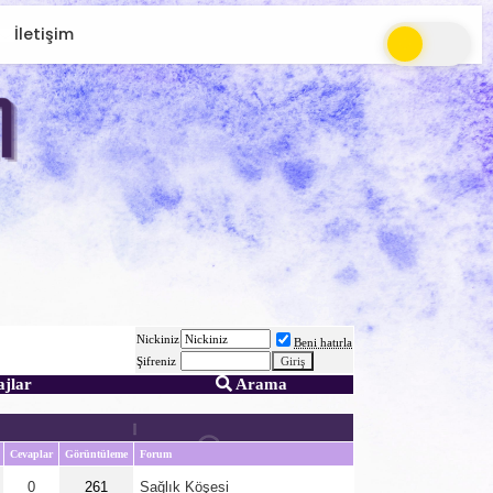
İletişim
Nickiniz
Beni hatırla
Şifreniz
ajlar
Arama
Cevaplar
Görüntüleme
Forum
0
261
Sağlık Köşesi