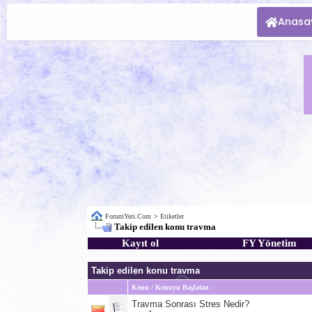
Anasa
ForumYeri.Com
>
Etiketler
Takip edilen konu travma
Kayıt ol
FY Yönetim
Takip edilen konu travma
Konu / Konuyu Başlatan
Travma Sonrası Stres Nedir?