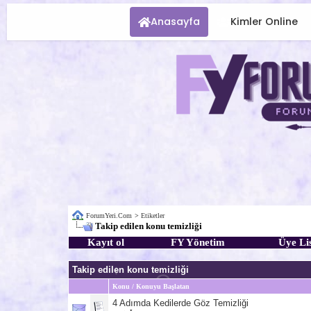
Anasayfa
Kimler Online
ForumYeri.Com
>
Etiketler
Takip edilen konu temizliği
Kayıt ol
FY Yönetim
Üye Lis
Takip edilen konu temizliği
Konu / Konuyu Başlatan
4 Adımda Kedilerde Göz Temizliği