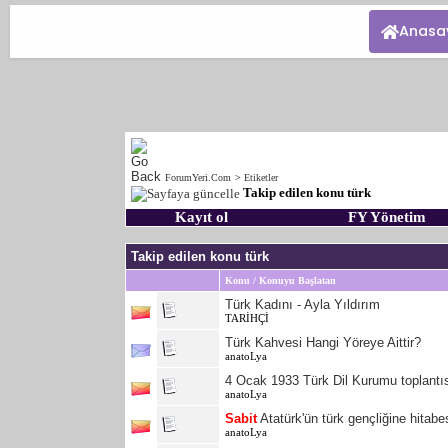
Anasa
ForumYeri.Com
>
Etiketler
Takip edilen konu türk
Kayıt ol
FY Yönetim
Takip edilen konu türk
Konu / Konuyu Başlatan
Türk Kadını - Ayla Yıldırım
TARİHÇİ
Türk Kahvesi Hangi Yöreye Aittir?
anatoLya
4 Ocak 1933 Türk Dil Kurumu toplantı
anatoLya
Sabit
Atatürk'ün türk gençliğine hitabe
anatoLya