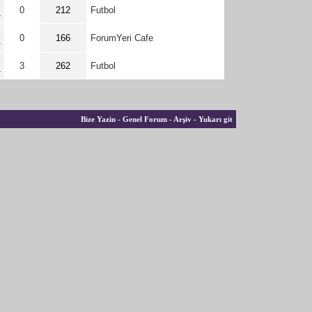
5
0
212
Futbol
3
0
166
ForumYeri Cafe
5
3
262
Futbol
Bize Yazin
-
Genel Forum
-
Arşiv
-
Yukarı git