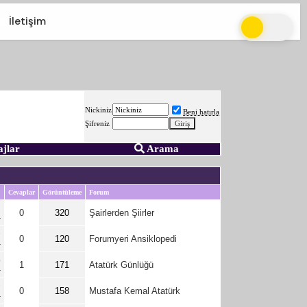
İletişim
Nickiniz
Beni hatırla
Şifreniz
ajlar
Arama
Cevaplar
Görüntüleme
Forum
1
0
320
Şairlerden Şiirler
0
0
120
Forumyeri Ansiklopedi
6
1
171
Atatürk Günlüğü
9
0
158
Mustafa Kemal Atatürk