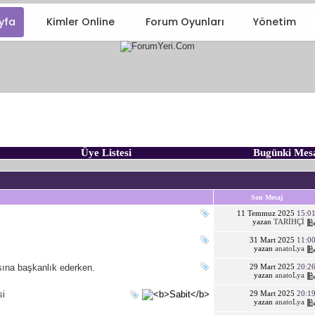
yfa
Kimler Online
Forum Oyunları
Yönetim
Üye Listesi
Bugünki Mes
Son Mesaj
11 Temmuz 2025
15:0
yazan
TARİHÇİ
31 Mart 2025
11:0
yazan
anatoLya
sına başkanlık ederken.
29 Mart 2025
20:2
yazan
anatoLya
si
29 Mart 2025
20:1
yazan
anatoLya