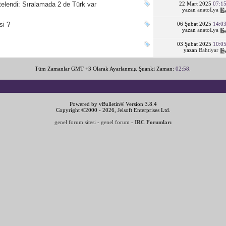
telendi: Sıralamada 2 de Türk var
22 Mart 2025
07:1
yazan
anatoLya
si ?
06 Şubat 2025
14:0
yazan
anatoLya
03 Şubat 2025
10:0
yazan
Bahtiyar
Tüm Zamanlar GMT +3 Olarak Ayarlanmış. Şuanki Zaman:
02:58
.
Powered by vBulletin® Version 3.8.4
Copyright ©2000 - 2026, Jelsoft Enterprises Ltd.
genel forum sitesi
-
genel forum
-
IRC Forumları