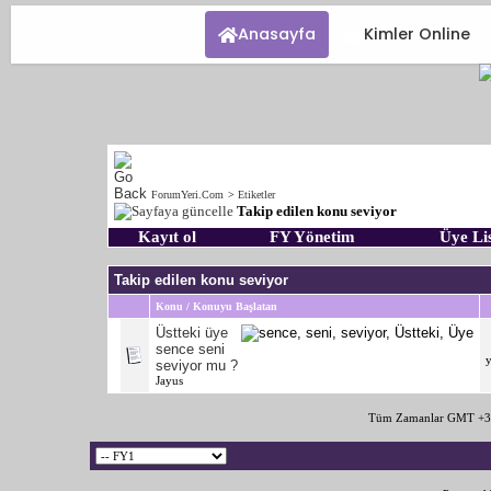
Anasayfa
Kimler Online
ForumYeri.Com
>
Etiketler
Takip edilen konu seviyor
Kayıt ol
FY Yönetim
Üye Lis
Takip edilen konu seviyor
Konu / Konuyu Başlatan
Üstteki üye
sence seni
seviyor mu ?
Jayus
Tüm Zamanlar GMT +3 