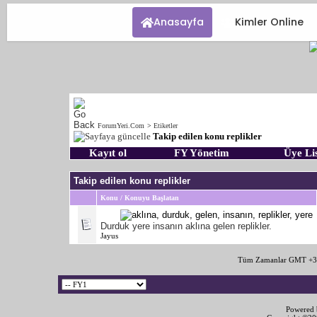
Anasayfa
Kimler Online
ForumYeri.Com
>
Etiketler
Takip edilen konu replikler
Kayıt ol
FY Yönetim
Üye Lis
Takip edilen konu replikler
Konu / Konuyu Başlatan
Durduk yere insanın aklına gelen replikler.
Jayus
Tüm Zamanlar GMT +3 
Powered b