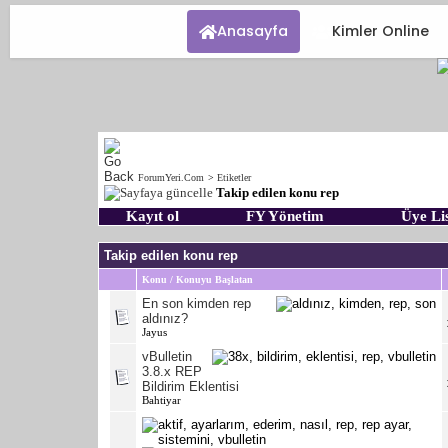
Anasayfa
Kimler Online
ForumYeri.Com
>
Etiketler
Takip edilen konu rep
Kayıt ol
FY Yönetim
Üye Lis
Takip edilen konu rep
Konu / Konuyu Başlatan
En son kimden rep
aldınız?
Jayus
vBulletin
3.8.x REP
Bildirim Eklentisi
Bahtiyar