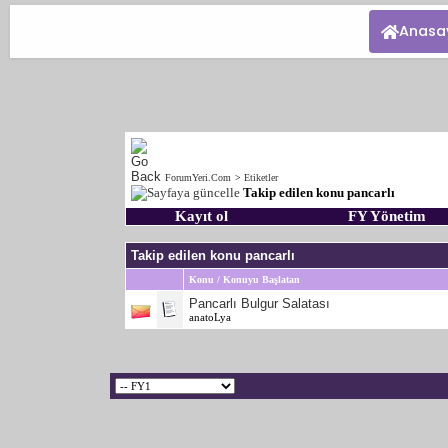
Anasa
ForumYeri.Com
>
Etiketler
Takip edilen konu pancarlı
Kayıt ol
FY Yönetim
Takip edilen konu pancarlı
Konu / Konuyu Başlatan
Pancarlı Bulgur Salatası
anatoLya