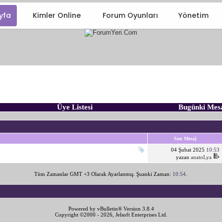
yfa
Kimler Online
Forum Oyunları
Yönetim
Üye Listesi
Bugünki Mes
Son Mesaj
04 Şubat 2025
10:53
yazan
anatoLya
Tüm Zamanlar GMT +3 Olarak Ayarlanmış. Şuanki Zaman:
10:54
.
Powered by vBulletin® Version 3.8.4
Copyright ©2000 - 2026, Jelsoft Enterprises Ltd.