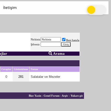
İletişim
Nickiniz
Beni hatırla
Şifreniz
ajlar
Arama
Cevaplar
Görüntüleme
Forum
0
281
Salatalar ve Mezeler
Bize Yazin
-
Genel Forum
-
Arşiv
-
Yukarı git