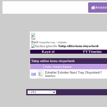
Anasa
ForumYeri.Com
>
Etiketler
Takip edilen konu oluyorlardı
Kayıt ol
FY Yönetim
Takip edilen konu oluyorlardı
Konu / Konuyu Başlatan
Erkekler Eskiden Nasıl Traş Oluyorlardı?
anatoLya