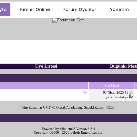
yfa
Kimler Online
Forum Oyunları
Yönetim
Üye Listesi
Bugünki Mes
Son Mesaj
03 Nisan 2025
12:51
yazan
anatoLya
Tüm Zamanlar GMT +3 Olarak Ayarlanmış. Şuanki Zaman:
02:52
.
Powered by vBulletin® Version 3.8.4
Copyright ©2000 - 2026, Jelsoft Enterprises Ltd.