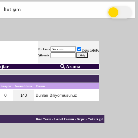
İletişim
Nickiniz
Beni hatırla
Şifreniz
ajlar
Arama
Cevaplar
Görüntüleme
Forum
0
140
Bunları Biliyormusunuz
Bize Yazin
-
Genel Forum
-
Arşiv
-
Yukarı git