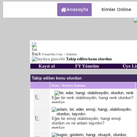
Anasayfa
Kimler Online
ForumYeri.Com
>
Etiketler
Takip edilen konu olurdun
Kayıt ol
FY Yönetim
Üye Lis
Takip edilen konu olurdun
Konu / Konuyu Başlatan
Eğer bir renk olabilseydin, hangi renk olurdun?
anatoLya
Eğer bir emoji olabilseydin, hangi emoji
olurdun ve ne anlam taşırdın?
anatoLya