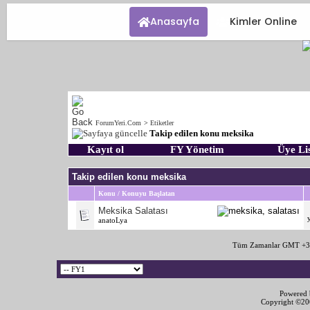
Anasayfa
Kimler Online
ForumYeri.Com
>
Etiketler
Takip edilen konu meksika
Kayıt ol
FY Yönetim
Üye Lis
Takip edilen konu meksika
Konu / Konuyu Başlatan
Meksika Salatası
anatoLya
Tüm Zamanlar GMT +3 
Powered b
Copyright ©2000