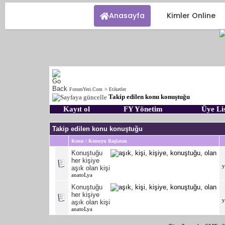
Anasayfa
Kimler Online
ForumYeri.Com
>
Etiketler
Takip edilen konu konuştuğu
Kayıt ol
FY Yönetim
Üye Lis
Takip edilen konu konuştuğu
Konu / Konuyu Başlatan
Konuştuğu
her kişiye
y
aşık olan kişi
anatoLya
Konuştuğu
her kişiye
y
aşık olan kişi
anatoLya