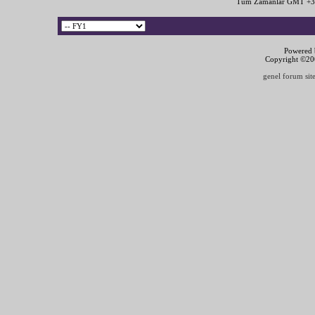
Tüm Zamanlar GMT +3 
Powered b
Copyright ©2000
genel forum site