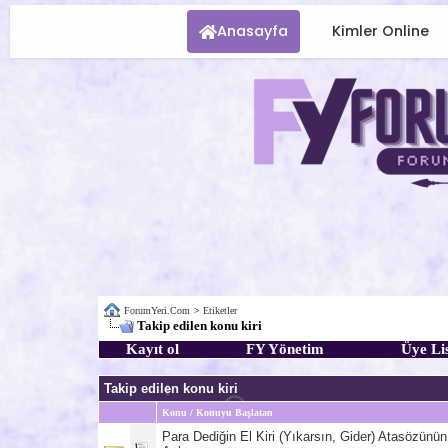
Anasayfa
Kimler Online
ForumYeri.Com
>
Etiketler
Takip edilen konu kiri
Kayıt ol
FY Yönetim
Üye Lis
Takip edilen konu kiri
Konu / Konuyu Başlatan
Para Dediğin El Kiri (Yıkarsın, Gider) Atasözünün