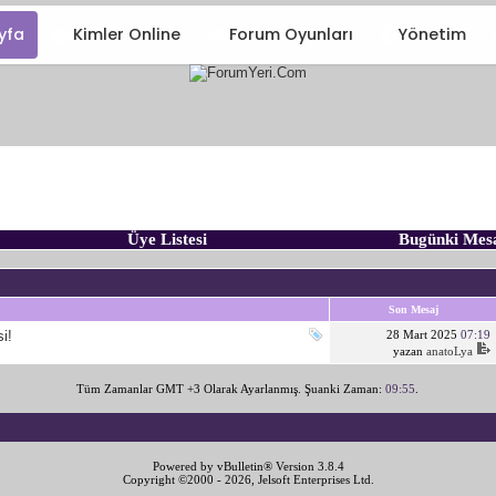
yfa
Kimler Online
Forum Oyunları
Yönetim
Üye Listesi
Bugünki Mes
Son Mesaj
si!
28 Mart 2025
07:19
yazan
anatoLya
Tüm Zamanlar GMT +3 Olarak Ayarlanmış. Şuanki Zaman:
09:55
.
Powered by vBulletin® Version 3.8.4
Copyright ©2000 - 2026, Jelsoft Enterprises Ltd.