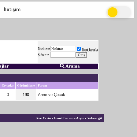
İletişim
Nickiniz
Beni hatırla
Şifreniz
ajlar
Arama
Cevaplar
Görüntüleme
Forum
0
190
Anne ve Çocuk
Bize Yazin
-
Genel Forum
-
Arşiv
-
Yukarı git