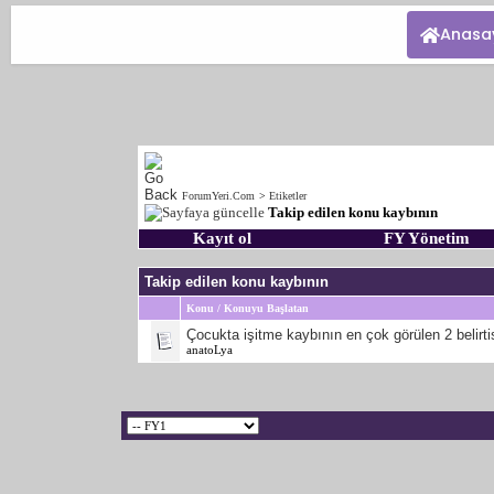
Anasa
ForumYeri.Com
>
Etiketler
Takip edilen konu kaybının
Kayıt ol
FY Yönetim
Takip edilen konu kaybının
Konu / Konuyu Başlatan
Çocukta işitme kaybının en çok görülen 2 belirti
anatoLya