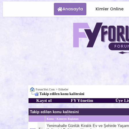
Anasayfa
Kimler Online
ForumYeri.Com
>
Etiketler
Takip edilen konu kalitesini
Kayıt ol
FY Yönetim
Üye Lis
Takip edilen konu kalitesini
Konu / Konuyu Başlatan
Yenimahalle Günlük Kiralık Ev ve Şehirde Yaşam