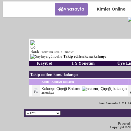
Anasayfa
Kimler Online
ForumYeri.Com
>
Etiketler
Takip edilen konu kalanşo
Kayıt ol
FY Yönetim
Üye Lis
Takip edilen konu kalanşo
Konu / Konuyu Başlatan
Kalanşo Çiçeği Bakımı
anatoLya
Tüm Zamanlar GMT +3 
Powered b
Copyright ©2000