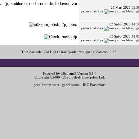
25 Mart 2025
09:3
yazan
anatoLya
03 Şubat 2025
14:1
yazan
anatoLya
03 Şubat 2025
14:0
yazan
anatoLya
Tüm Zamanlar GMT +3 Olarak Ayarlanmış. Şuanki Zaman:
12:52
.
Powered by vBulletin® Version 3.8.4
Copyright ©2000 - 2026, Jelsoft Enterprises Ltd.
genel forum sitesi
-
genel forum
-
IRC Forumları