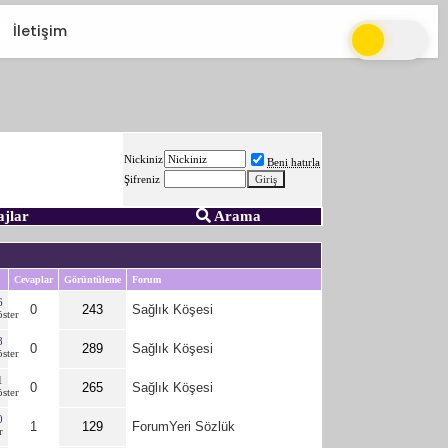
İletişim
Nickiniz
Beni hatırla
Şifreniz
ajlar
Arama
Cevaplar
Görüntüleme
Forum
6
0
243
Sağlık Köşesi
8
0
289
Sağlık Köşesi
1
0
265
Sağlık Köşesi
0
1
129
ForumYeri Sözlük