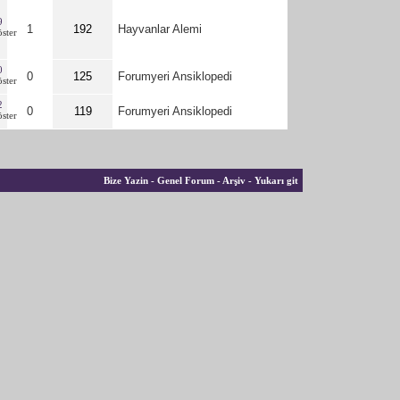
9
1
192
Hayvanlar Alemi
0
0
125
Forumyeri Ansiklopedi
2
0
119
Forumyeri Ansiklopedi
Bize Yazin
-
Genel Forum
-
Arşiv
-
Yukarı git