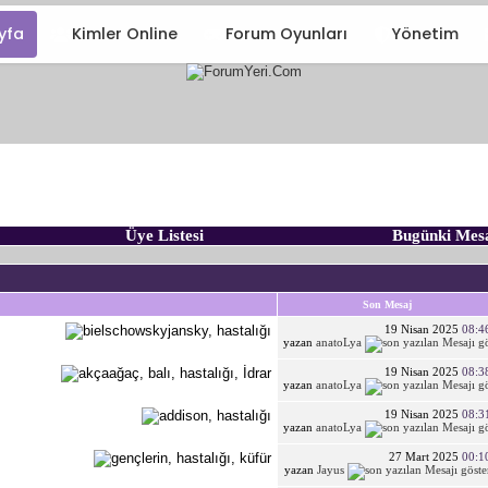
yfa
Kimler Online
Forum Oyunları
Yönetim
Üye Listesi
Bugünki Mes
Son Mesaj
19 Nisan 2025
08:4
yazan
anatoLya
19 Nisan 2025
08:3
yazan
anatoLya
19 Nisan 2025
08:3
yazan
anatoLya
27 Mart 2025
00:1
yazan
Jayus