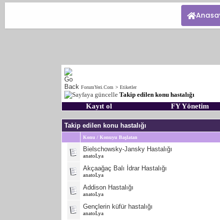
Anasa
ForumYeri.Com
>
Etiketler
Takip edilen konu hastalığı
Kayıt ol
FY Yönetim
Takip edilen konu hastalığı
Konu / Konuyu Başlatan
Bielschowsky-Jansky Hastalığı
anatoLya
Akçaağaç Balı İdrar Hastalığı
anatoLya
Addison Hastalığı
anatoLya
Gençlerin küfür hastalığı
anatoLya