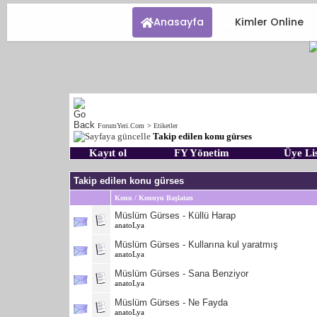
Anasayfa
Kimler Online
ForumYeri.Com
>
Etiketler
Takip edilen konu gürses
Kayıt ol
FY Yönetim
Üye Lis
Takip edilen konu gürses
Konu / Konuyu Başlatan
Müslüm Gürses - Küllü Harap
anatoLya
Müslüm Gürses - Kullarına kul yaratmış
anatoLya
Müslüm Gürses - Sana Benziyor
anatoLya
Müslüm Gürses - Ne Fayda
anatoLya