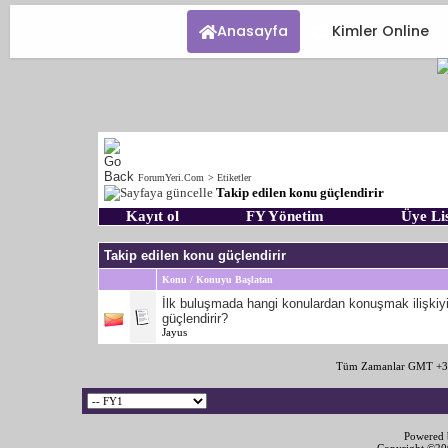
Anasayfa
Kimler Online
ForumYeri.Com
>
Etiketler
Takip edilen konu güçlendirir
Kayıt ol
FY Yönetim
Üye Lis
Takip edilen konu güçlendirir
Konu / Konuyu Başlatan
İlk buluşmada hangi konulardan konuşmak ilişkiy
güçlendirir?
Jayus
Tüm Zamanlar GMT +3 
Powered b
Copyright ©2000