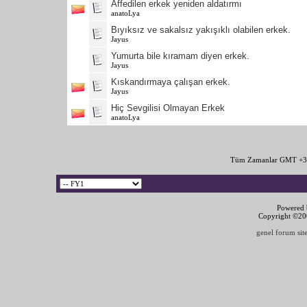
Affedilen erkek yeniden aldatırmı
anatoLya
Bıyıksız ve sakalsız yakışıklı olabilen erkek.
Jayus
Yumurta bile kıramam diyen erkek.
Jayus
Kıskandırmaya çalışan erkek.
Jayus
Hiç Sevgilisi Olmayan Erkek
anatoLya
Tüm Zamanlar GMT +3 
Powered b
Copyright ©2000
genel forum site