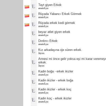
Tayt giyen Erkek
anatoLya
Rüyada Yabancı Erkek Görmek
anatoLya
Rüyada erkek kedi görmek
anatoLya
beyaz atlet giyen erkek
anatoLya
Dırdırcı Erkek
anatoLya
Kız arkadaşına oje süren erkek.
Jayus
Annesi mi önce gelir yoksa eşi mi karar veremey
erkek.
Jayus
Kadin boğa - erkek ikizler
anatoLya
Kadin ikizler - erkek boğa
anatoLya
Kadin ikizler - erkek koç
anatoLya
Kadin koç - erkek ikizler
anatoLya